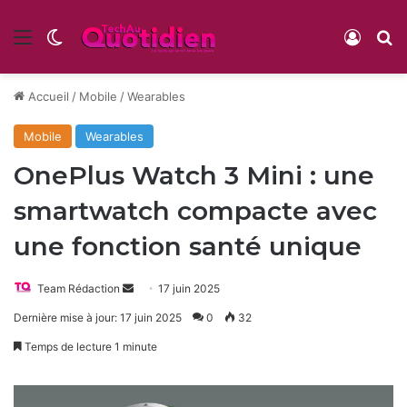
Menu
Switch skin
Conne
R
Accueil
/
Mobile
/
Wearables
Mobile
Wearables
OnePlus Watch 3 Mini : une
smartwatch compacte avec
une fonction santé unique
Envoyer
Team Rédaction
17 juin 2025
un
Dernière mise à jour: 17 juin 2025
0
32
courriel
Temps de lecture 1 minute