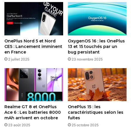
Avec un design personnalisable grâce à une large gamme
de bracelets et de coloris, la OnePlus Watch 3 Mini ne se
limite pas à quelques marchés : elle sera disponible dans
toute l’Europe. Une excellente nouvelle pour ceux qui
OnePlus Nord 5 et Nord
OxygenOS 16 : les OnePlus
veulent une montre connectée alliant compacité,
CE5 : Lancement imminent
13 et 15 touchés par un
performance et innovation.
en France
bug persistant
2 juillet 2025
23 novembre 2025
Restez connecté via Google News
Suivez-nous pour les dernières mises à jour et guides.
Realme GT 8 et OnePlus
OnePlus 15 : les
Ace 6 : Les batteries 8000
caractéristiques selon les
OnePlus
OnePlus Watch
mAh arrivent en octobre
fuites
23 août 2025
25 octobre 2025