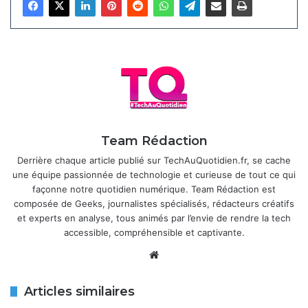
fiables, elle pourrait inclure une analyse avancée des
biomarqueurs, renforçant son positionnement comme outil
de bien-être. La montre intègre également des capteurs
complets : fréquence cardiaque, SpO2, altimètre, compas
et suivi des mouvements, adaptés aux activités sportives
et au suivi quotidien.
Articles similaires
Team Rédaction
Derrière chaque article publié sur TechAuQuotidien.fr, se cache
OnePlus Pad 3 : la tablette haut de
une équipe passionnée de technologie et curieuse de tout ce qui
gamme est maintenant disponible à
façonne notre quotidien numérique. Team Rédaction est
l’achat
composée de Geeks, journalistes spécialisés, rédacteurs créatifs
18 avril 2026
et experts en analyse, tous animés par l’envie de rendre la tech
accessible, compréhensible et captivante.
OnePlus Pad 3 Pro et Pad Mini : deux
Website
nouvelles tablettes en préparation
pour élargir l’offre Android
Articles similaires
18 mars 2026