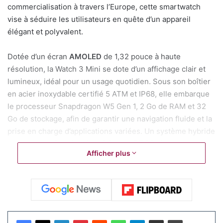
commercialisation à travers l’Europe, cette smartwatch
vise à séduire les utilisateurs en quête d’un appareil
élégant et polyvalent.
Dotée d’un écran
AMOLED
de 1,32 pouce à haute
résolution, la Watch 3 Mini se dote d’un affichage clair et
lumineux, idéal pour un usage quotidien. Sous son boîtier
en acier inoxydable certifié 5 ATM et IP68, elle embarque
le processeur Snapdragon W5 Gen 1, 2 Go de RAM et 32
Go de stockage, afin de garantir une navigation fluide et la
prise en charge d’applications variées. Un système hybride
qui combine
Google Wear OS
et un
RTOS
léger optimise
Afficher plus
clairement son autonomie, atteignant jusqu’à trois jours
avec une batterie de
345 mAh
.
Le point fort de cette montre réside dans une
fonctionnalité santé encore jamais vue, dont les détails
seront révélés lors du lancement. Selon des sources