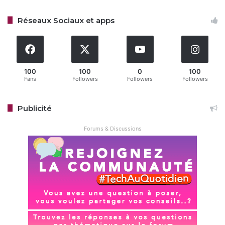
Restez connecté via Google News
Réseaux Sociaux et apps
Suivez-nous pour les dernières mises à jour et guides.
100
100
0
100
Fans
Followers
Followers
Followers
Power Bank
Xiaomi
Publicité
Copy URL
Forums & Discussions