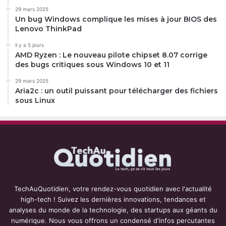
29 mars 2025
Un bug Windows complique les mises à jour BIOS des
Lenovo ThinkPad
il y a 5 jours
AMD Ryzen : Le nouveau pilote chipset 8.07 corrige
des bugs critiques sous Windows 10 et 11
29 mars 2025
Aria2c : un outil puissant pour télécharger des fichiers
sous Linux
TechAuQuotidien, votre rendez-vous quotidien avec l'actualité
high-tech ! Suivez les dernières innovations, tendances et
analyses du monde de la technologie, des startups aux géants du
numérique. Nous vous offrons un condensé d'infos percutantes