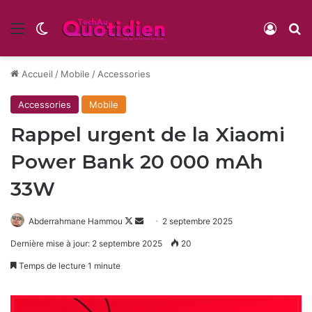
Menu
Switch skin
Conne
R
Accueil
/
Mobile
/
Accessories
Accessories
Mobile
Rappel urgent de la Xiaomi
Power Bank 20 000 mAh
33W
Follow
Envoyer
Abderrahmane Hammou
2 septembre 2025
on
un
Dernière mise à jour: 2 septembre 2025
20
X
courriel
Temps de lecture 1 minute