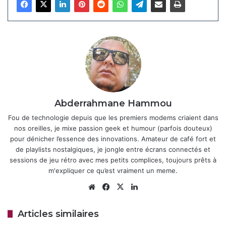
vérifier le numéro de série de leur batterie, indiqué au dos
de l’appareil,
sur le site officiel
ou via l’application Xiaomi
Store. Les appareils avec un numéro de série endommagé
ou illisible ne sont pas éligibles au remboursement, qui
s’élève à 159 yuans (environ 22 $).
Articles similaires
Abderrahmane Hammou
HyperOS 3.1 : Xiaomi corrige enfin les
Fou de technologie depuis que les premiers modems criaient dans
problèmes de batterie et de galerie
nos oreilles, je mixe passion geek et humour (parfois douteux)
5 mai 2026
pour dénicher l’essence des innovations. Amateur de café fort et
de playlists nostalgiques, je jongle entre écrans connectés et
Xiaomi prépare le lancement mondial
sessions de jeu rétro avec mes petits complices, toujours prêts à
d’une montre connectée abordable
m'expliquer ce qu’est vraiment un meme.
avec NFC
Website
Facebook
X
Linkedin
2 mai 2026
Articles similaires
Ce rappel, d’abord initié en Chine, a été étendu à l’échelle