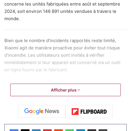
concerne les unités fabriquées entre août et septembre
2024, soit environ 146 891 unités vendues à travers le
monde.
Bien que le nombre d’incidents rapportés reste limité,
Xiaomi agit de manière proactive pour éviter tout risque
d’incendie. Les utilisateurs sont invités à vérifier
immédiatement si leur appareil est concerné via un outil
en ligne fourni par le fabricant.
Le souci provient d’une cellule de batterie spécifique, la
Afficher plus
126280 version 2.0, utilisée dans un lot restreint de ces
batteries. Sous certaines conditions, comme une
surcharge ou une utilisation dans des environnements à
haute température, cette cellule peut surchauffer, ce qui
pourrait, dans de rares cas, provoquer un incendie. Xiaomi
a mis en place un processus clair : les utilisateurs doivent