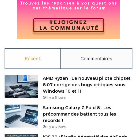
Poco
Xiaomi
Xiaomi Redmi
Copy URL
Récent
Commentaires
AMD Ryzen : Le nouveau pilote chipset
8.07 corrige des bugs critiques sous
Windows 10 et 11
il y a 6 jours
Samsung Galaxy Z Fold 8 : Les
précommandes battent tous les
records !
il y a 6 jours
iOS 20 : l’Audio Adaptatif des AirPods