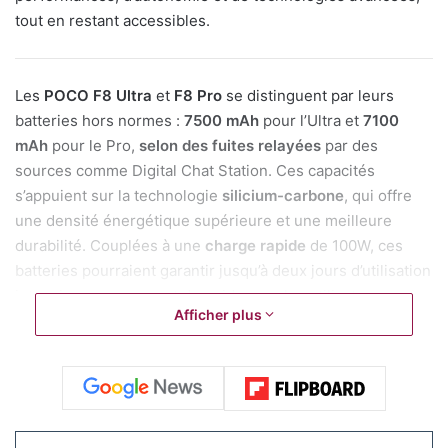
tout en restant accessibles.
Les
POCO F8 Ultra
et
F8 Pro
se distinguent par leurs
batteries hors normes :
7500 mAh
pour l’Ultra et
7100
mAh
pour le Pro,
selon des fuites relayées
par des
sources comme Digital Chat Station. Ces capacités
s’appuient sur la technologie
silicium-carbone
, qui offre
une densité énergétique supérieure et une meilleure
durabilité. Couplées à une
charge rapide
de 100W, ces
batteries pourraient garantir jusqu’à deux jours d’utilisation
intensive, un argument de poids pour les utilisateurs
Afficher plus
exigeants.
Les deux smartphones embarqueront des processeurs de
dernière génération. Le
F8 Ultra
devrait intégrer
le
Snapdragon 8 Elite 2
, une puce annoncée
par
Qualcomm
pour 2025, tandis que le F8 Pro opterait