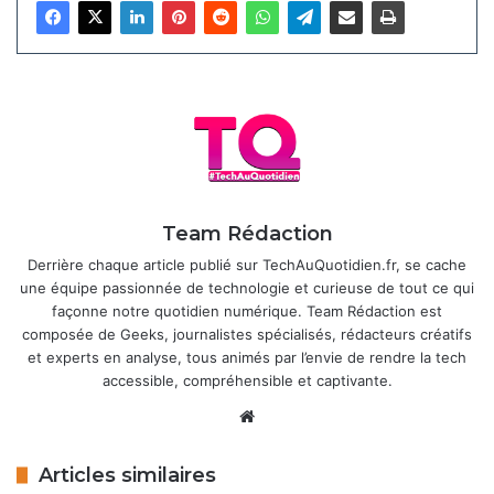
pour le
Snapdragon 8 Gen 5
. Ces processeurs excellent
dans l’intelligence artificielle, la photographie
computationnelle et les performances gaming. Côté écran,
un OLED LTPS 2K de 6,59 pouces avec un taux de
rafraîchissement de 120 Hz.
Articles similaires
Team Rédaction
HyperOS 3.1 : Xiaomi corrige enfin les
Derrière chaque article publié sur TechAuQuotidien.fr, se cache
problèmes de batterie et de galerie
une équipe passionnée de technologie et curieuse de tout ce qui
5 mai 2026
façonne notre quotidien numérique. Team Rédaction est
composée de Geeks, journalistes spécialisés, rédacteurs créatifs
Xiaomi prépare le lancement mondial
et experts en analyse, tous animés par l’envie de rendre la tech
d’une montre connectée abordable
accessible, compréhensible et captivante.
avec NFC
Website
2 mai 2026
Articles similaires