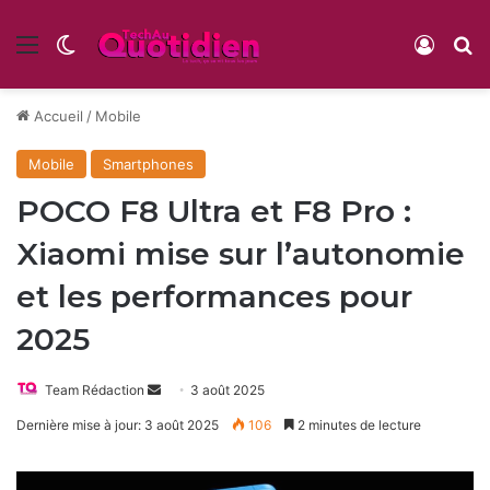
Menu
Switch skin
Conne
R
Accueil
/
Mobile
Mobile
Smartphones
POCO F8 Ultra et F8 Pro :
Xiaomi mise sur l’autonomie
et les performances pour
2025
Envoyer
Team Rédaction
3 août 2025
un
Dernière mise à jour: 3 août 2025
106
2 minutes de lecture
courriel