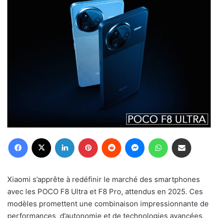
Facebook
X
Linkedin
Pinterest
Reddit
Messenger
WhatsApp
Partager par email
Xiaomi s’apprête à redéfinir le marché des smartphones
avec les POCO F8 Ultra et F8 Pro, attendus en 2025. Ces
modèles promettent une combinaison impressionnante de
performances, d’autonomie et de technologies avancées,