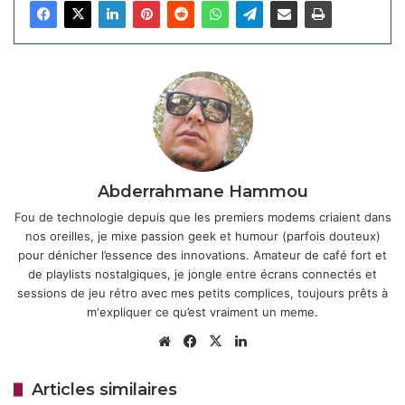
Brésil, s’étendra progressivement à d’autres régions dans
les prochains jours.
Le
Galaxy A56
bénéficie de la fonctionnalité de mises à
jour transparentes (seamless updates), permettant
l’installation en arrière-plan sans perturber l’utilisation du
smartphone. Seule une brève interruption pour un
redémarrage est nécessaire, contrairement aux modèles
plus anciens ou économiques, comme le
Galaxy A26
, qui
Abderrahmane Hammou
nécessitent une mise hors tension complète. Pour vérifier
Fou de technologie depuis que les premiers modems criaient dans
la disponibilité de la mise à jour, accédez
nos oreilles, je mixe passion geek et humour (parfois douteux)
pour dénicher l’essence des innovations. Amateur de café fort et
à
Paramètres
>
Mise à jour logicielle
>
Télécharger et
de playlists nostalgiques, je jongle entre écrans connectés et
installer
.
sessions de jeu rétro avec mes petits complices, toujours prêts à
m'expliquer ce qu’est vraiment un meme.
Articles similaires
Website
Facebook
X
Linkedin
Samsung Galaxy Z Fold 8 : Les
Articles similaires
précommandes battent tous les