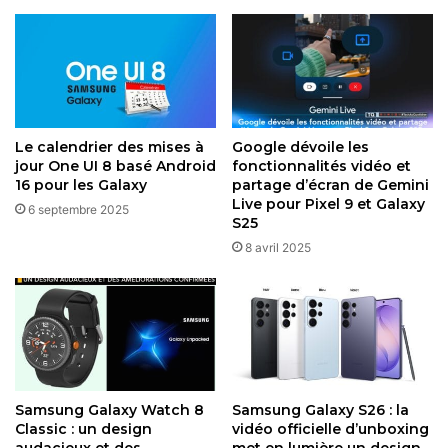
records !
il y a 3 jours
Gaffe chez Samsung : La date du
prochain Galaxy Unpacked fuite sur le
web
2 juillet 2026
Le calendrier des mises à
Google dévoile les
jour One UI 8 basé Android
fonctionnalités vidéo et
16 pour les Galaxy
partage d’écran de Gemini
Live pour Pixel 9 et Galaxy
6 septembre 2025
Un calendrier de mises à jour
S25
8 avril 2025
ambitieux
Lancée avec
Android 15
et
One UI 7
, la Galaxy A56 est
promise à six ans de mises à jour et de sécurité, jusqu’en
2031, une politique rare pour un appareil milieu de gamme.
Alors que cette mise à jour de juillet se concentre sur la
sécurité, Samsung teste actuellement
One UI 8
, basé sur
Samsung Galaxy Watch 8
Samsung Galaxy S26 : la
Android 16, pour le Galaxy A56, avec un déploiement
Classic : un design
vidéo officielle d’unboxing
audacieux et des
met en lumière un design