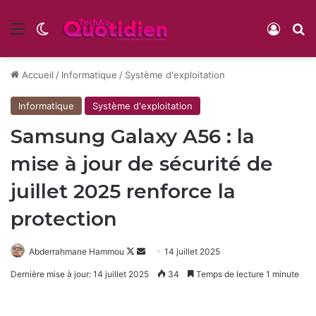
Menu
Switch skin
Conne
R
Accueil
/
Informatique
/
Système d'exploitation
Informatique
Système d'exploitation
Samsung Galaxy A56 : la
mise à jour de sécurité de
juillet 2025 renforce la
protection
Follow
Envoyer
Abderrahmane Hammou
14 juillet 2025
on
un
Dernière mise à jour: 14 juillet 2025
34
Temps de lecture 1 minute
X
courriel