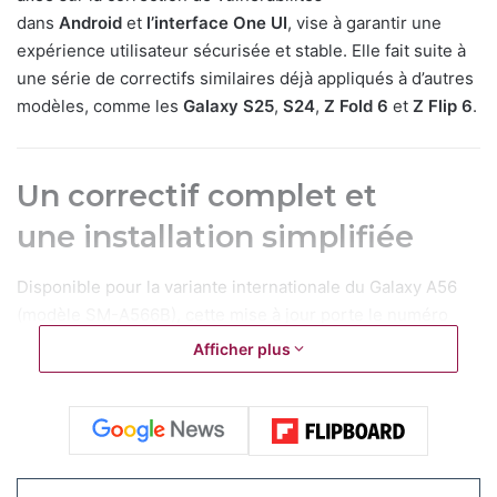
dans
Android
et
l’interface One UI
, vise à garantir une
expérience utilisateur sécurisée et stable. Elle fait suite à
une série de correctifs similaires déjà appliqués à d’autres
modèles, comme les
Galaxy S25
,
S24
,
Z Fold 6
et
Z Flip 6
.
Un correctif complet et
une installation simplifiée
Disponible pour la variante internationale du Galaxy A56
(modèle SM-A566B), cette mise à jour porte le numéro
de
firmware A566BXXS5AYFB
et inclut 40 correctifs de
Afficher plus
sécurité, dont une faille critique d’Android résolue par
Google et 17 correctifs spécifiques à Samsung (SVE) pour
des composants comme
Knox
,
Samsung
Account
,
Bluetooth
et
Wi-Fi
. Le déploiement, initialement
lancé dans des pays comme la Thaïlande, le Maroc et le