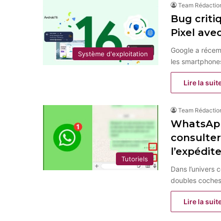
Team Rédactio
Bug criti
Pixel ave
Google a récem
Système d'exploitation
les smartphones 
Lire la suit
Team Rédactio
WhatsApp 
consulter
l’expédit
Tutoriels
Dans l’univers
doubles coches 
Lire la suit