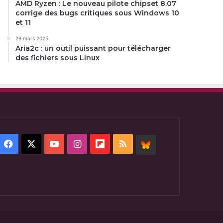
AMD Ryzen : Le nouveau pilote chipset 8.07
corrige des bugs critiques sous Windows 10
et 11
29 mars 2025
Aria2c : un outil puissant pour télécharger
des fichiers sous Linux
Facebook
X
YouTube
Instagram
Flipboard
RSS
BlueSky