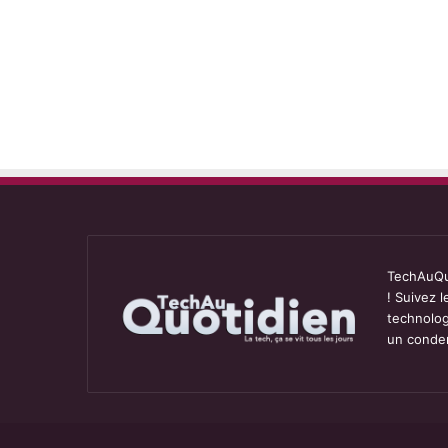
TechAuQuo
! Suivez 
technolog
un conden