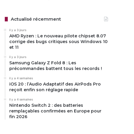
Actualisé récemment
il y a 3 jours
AMD Ryzen : Le nouveau pilote chipset 8.07
corrige des bugs critiques sous Windows 10
et 11
il y a 3 jours
Samsung Galaxy Z Fold 8 : Les
précommandes battent tous les records !
il y a 4 semaines
iOS 20 : l’Audio Adaptatif des AirPods Pro
reçoit enfin son réglage rapide
il y a 4 semaines
Nintendo Switch 2 : des batteries
remplaçables confirmées en Europe pour
fin 2026