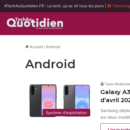
#TechAuQuotidien.FR : La tech, ça se vit tous les jours |
💾 Téléchar
Accueil
/
Android
Android
Team Rédactio
Galaxy A3
d’avril 2
Samsung déploie
Système d'exploitation
sur deux modèl
Lire la suit