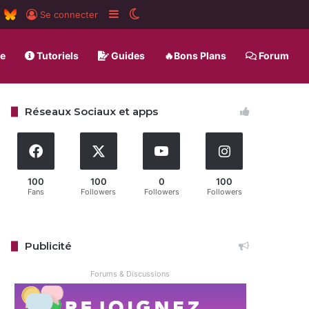
m
board
RSS
BlueSky
Sidebar (barre latérale)
Switch skin
Se connecter
ue
Tutoriels
Guides
🔥Bons Plans
Forum
Réseaux Sociaux et apps
100
100
0
100
Fans
Followers
Followers
Followers
Publicité
Forums & Discussions