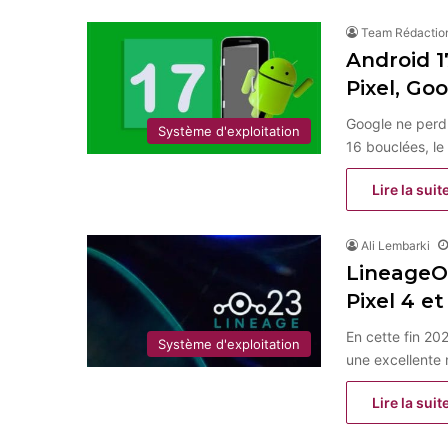
Team Rédactio
Android 1
Pixel, Go
Google ne perd 
Système d'exploitation
16 bouclées, l
Lire la suit
Ali Lembarki
LineageO
Pixel 4 et
En cette fin 202
Système d'exploitation
une excellente
Lire la suit