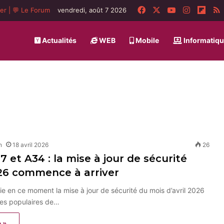
Facebook
X
YouTube
Instagra
Flip
ger
|
💬 Le Forum
vendredi, août 7 2026
Actualités
WEB
Mobile
Informatiq
n
18 avril 2026
26
7 et A34 : la mise à jour de sécurité
026 commence à arriver
 en ce moment la mise à jour de sécurité du mois d’avril 2026
es populaires de…
e »