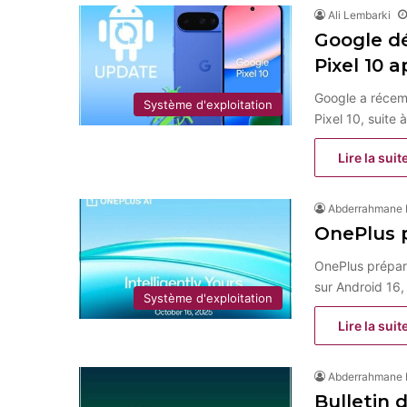
Ali Lembarki
Google dé
Pixel 10 a
Google a récem
Système d'exploitation
Pixel 10, suite
Lire la suit
Abderrahmane
OnePlus p
OnePlus prépare
sur Android 16
Système d'exploitation
Lire la suit
Abderrahmane
Bulletin 