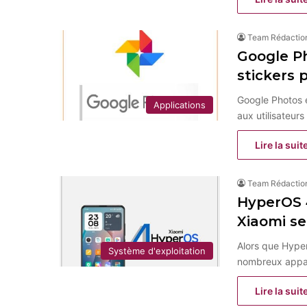
Team Rédactio
Google Ph
stickers 
Google Photos é
Applications
aux utilisateur
Lire la suit
Team Rédactio
HyperOS 4
Xiaomi se
Alors que Hype
Système d'exploitation
nombreux appar
Lire la suit