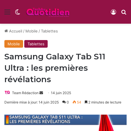
Menu
Switch skin
Conne
R
Accueil
/
Mobile
/
Tablettes
Mobile
Tablettes
Samsung Galaxy Tab S11
Ultra : les premières
révélations
Envoyer
Team Rédaction
14 juin 2025
un
Dernière mise à jour: 14 juin 2025
0
54
2 minutes de lecture
courriel