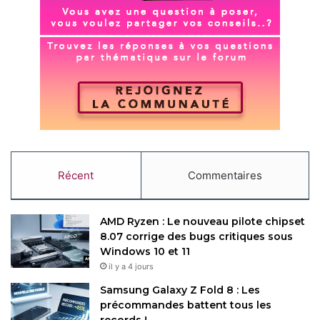
optimiser ses performances, ce modèle pourrait redéfinir
les standards du marché des tablettes haut de gamme. Les
prochaines fuites devraient apporter davantage de détails
sur ses spécifications finales.
Restez connecté via Google News
Suivez-nous pour les dernières mises à jour et guides.
Récent
Commentaires
AMD Ryzen : Le nouveau pilote chipset
Samsung
Samsung Galaxy
8.07 corrige des bugs critiques sous
Windows 10 et 11
il y a 4 jours
Copy URL
Samsung Galaxy Z Fold 8 : Les
précommandes battent tous les
records !