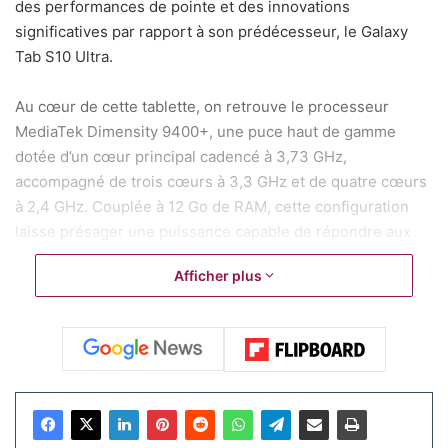
des performances de pointe et des innovations
significatives par rapport à son prédécesseur, le Galaxy
Tab S10 Ultra.
Au cœur de cette tablette, on retrouve le processeur
MediaTek Dimensity 9400+, une puce haut de gamme
dotée d’un cœur principal cadencé à 3,73 GHz,
accompagné de trois cœurs à 3,3 GHz et de quatre cœurs
à 2,4 GHz. Couplée à 12 Go de RAM, cette configuration
laisse présager une puissance capable de répondre aux
besoins des utilisateurs les plus exigeants, qu’il s’agisse
Afficher plus
de multitâche intensif ou d’applications gourmandes. Le
Dimensity 9400+ intègre également le GPU Immortalis-
G925, optimisé pour les performances graphiques et
l’intelligence artificielle, ce qui va renforcer les capacités
du Galaxy Tab S11 Ultra dans des domaines comme le
gaming ou les fonctionnalités avancées.