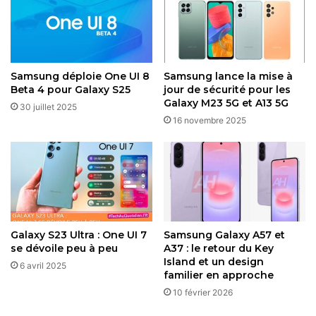
prochain Galaxy Unpacked fuite sur le
web
2 juillet 2026
Samsung déploie One UI 8
Samsung lance la mise à
Beta 4 pour Galaxy S25
jour de sécurité pour les
Les premiers tests Geekbench révèlent des scores de 1
Galaxy M23 5G et A13 5G
30 juillet 2025
430 en single-core et 5 312 en multi-core, des résultats
16 novembre 2025
en deçà des attentes pour une puce aussi puissante. Ces
chiffres, probablement obtenus sur un prototype,
suggèrent que Samsung est encore en phase
d’optimisation. À titre de comparaison, le
Galaxy Tab S10
Ultra
, équipé du Dimensity 9300+, avait atteint 2 115 et 7
058 dans les mêmes tests, indiquant un potentiel
Galaxy S23 Ultra : One UI 7
Samsung Galaxy A57 et
d’amélioration significatif d’ici la version finale.
se dévoile peu à peu
A37 : le retour du Key
Island et un design
6 avril 2025
Parmi les autres caractéristiques attendues, le
Galaxy Tab
familier en approche
S11 Ultra
devrait intégrer le support du Wi-Fi 7 pour une
10 février 2026
connectivité ultra-rapide, une grande dalle AMOLED avec