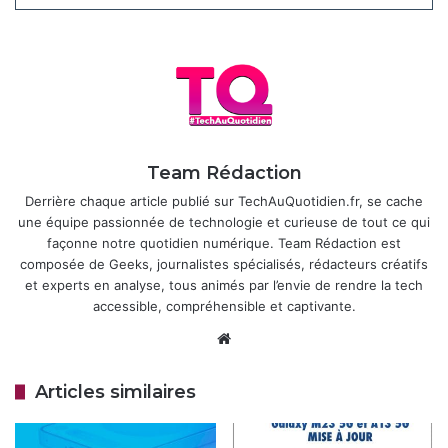
Côté logiciel, la tablette devrait embarquer
Android 16
dès
sa sortie, agrémenté de la surcouche
One UI 8.0
de
Samsung. Cette combinaison promet une interface fluide,
des options de personnalisation poussées et des
améliorations en matière de productivité, notamment
grâce à l’intégration renforcée des fonctionnalités
Galaxy
AI
. Ces outils, basés sur l’intelligence artificielle, devraient
Team Rédaction
offrir des gains en efficacité pour des tâches comme la
Derrière chaque article publié sur TechAuQuotidien.fr, se cache
prise de notes, l’édition multimédia ou la gestion
une équipe passionnée de technologie et curieuse de tout ce qui
multitâche.
façonne notre quotidien numérique. Team Rédaction est
composée de Geeks, journalistes spécialisés, rédacteurs créatifs
Articles similaires
et experts en analyse, tous animés par l’envie de rendre la tech
accessible, compréhensible et captivante.
Samsung Galaxy Z Fold 8 : Les
Website
précommandes battent tous les
records !
Articles similaires
il y a 4 jours
Gaffe chez Samsung : La date du