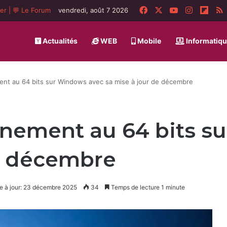
Facebook
X
YouTube
Instagra
Flip
ger
|
💬 Le Forum
vendredi, août 7 2026
Actualités
WEB
Mobile
Informatiq
nt au 64 bits sur Windows avec sa mise à jour de décembre
inement au 64 bits s
de décembre
e à jour: 23 décembre 2025
34
Temps de lecture 1 minute