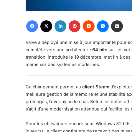
Facebook
X
Linkedin
Pinterest
Reddit
Messenger
Partager par email
Valve a déployé une mise à jour importante pour s
complète vers une architecture
64 bits
sur les ver
transition, introduite le 19 décembre, met fin à d
même sur des systèmes modernes.
Ce changement permet au
client Steam
d’exploite
meilleure gestion de la mémoire et une stabilité 
prolongés, l’overlay ou le chat. Selon les notes offi
s’agit d’une modernisation attendue qui facilite le
Pour les utilisateurs encore sous Windows 32 bits,
joueurs), le client continuera de recevoir des mise