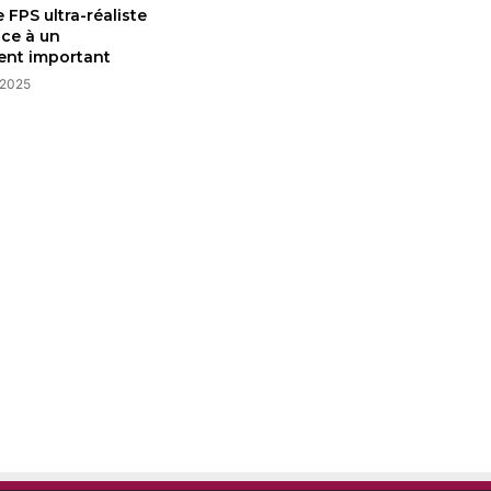
e FPS ultra-réaliste
âce à un
ent important
 2025