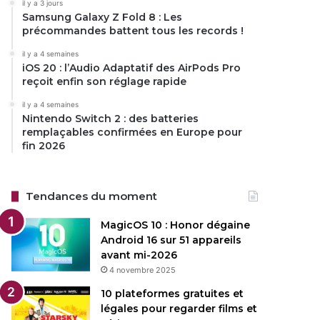
il y a 3 jours
Samsung Galaxy Z Fold 8 : Les
précommandes battent tous les records !
il y a 4 semaines
iOS 20 : l’Audio Adaptatif des AirPods Pro
reçoit enfin son réglage rapide
il y a 4 semaines
Nintendo Switch 2 : des batteries
remplaçables confirmées en Europe pour
fin 2026
Tendances du moment
MagicOS 10 : Honor dégaine
Android 16 sur 51 appareils
avant mi-2026
4 novembre 2025
10 plateformes gratuites et
légales pour regarder films et