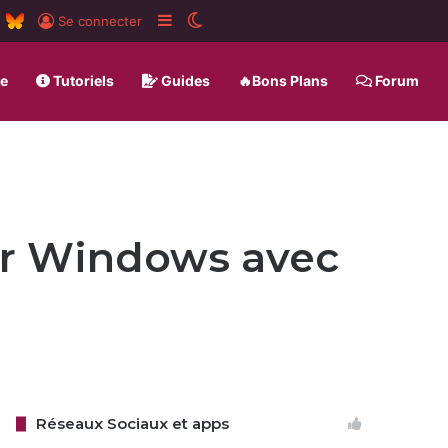
m
board
RSS
BlueSky
Sidebar (barre latérale)
Switch skin
Se connecter
ue
Tutoriels
Guides
🔥Bons Plans
Forum
ur Windows avec
Réseaux Sociaux et apps