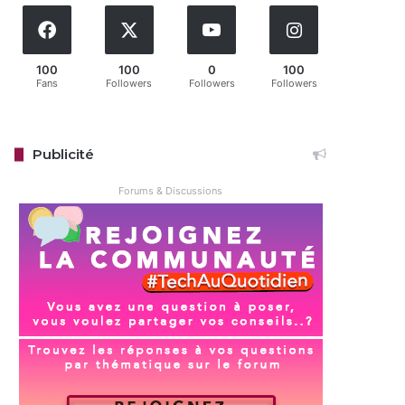
100
100
0
100
Fans
Followers
Followers
Followers
Publicité
Forums & Discussions