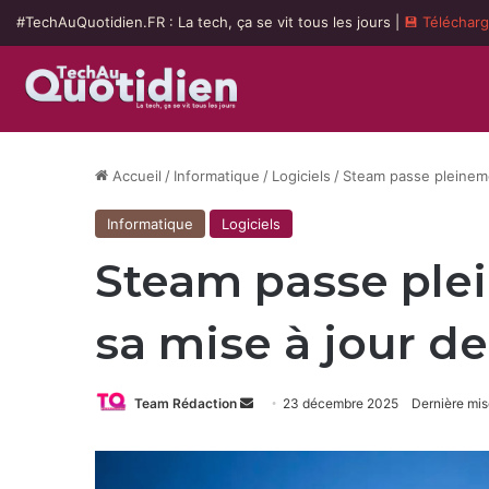
#TechAuQuotidien.FR : La tech, ça se vit tous les jours |
💾 Téléchar
Accueil
/
Informatique
/
Logiciels
/
Steam passe pleineme
Informatique
Logiciels
Steam passe ple
sa mise à jour 
Envoyer
Team Rédaction
23 décembre 2025
Dernière mis
un
courriel