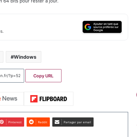
64 bits pour rester à jour.
s.
Windows
Copy URL
Pinterest
Reddit
Partager par email