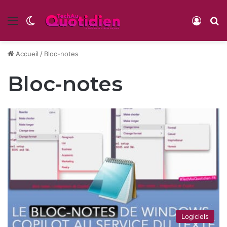
Menu
Switch skin
Conne
R
Accueil
/
Bloc-notes
Bloc-notes
Logiciels