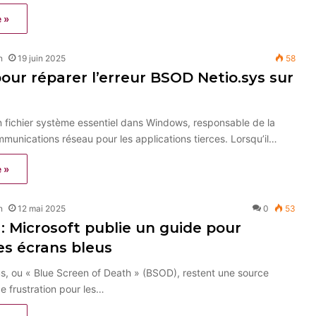
e »
n
19 juin 2025
58
pour réparer l’erreur BSOD Netio.sys sur
n fichier système essentiel dans Windows, responsable de la
munications réseau pour les applications tierces. Lorsqu’il…
e »
n
12 mai 2025
0
53
 Microsoft publie un guide pour
les écrans bleus
s, ou « Blue Screen of Death » (BSOD), restent une source
de frustration pour les…