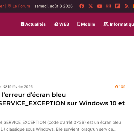
Facebook
X
YouTube
Instagram
Flipbo
R
ger
|
💬 Le Forum
samedi, août 8 2026
Actualités
WEB
Mobile
Informatiq
n
19 février 2026
109
l’erreur d’écran bleu
ERVICE_EXCEPTION sur Windows 10 et
M_SERVICE_EXCEPTION (code d’arrêt 0x3B) est un écran bleu
D) classique sous Windows. Elle survient lorsqu’un service…