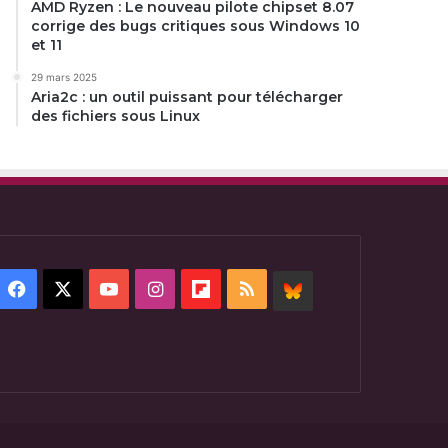
AMD Ryzen : Le nouveau pilote chipset 8.07
corrige des bugs critiques sous Windows 10
et 11
29 mars 2025
Aria2c : un outil puissant pour télécharger
des fichiers sous Linux
Facebook
X
YouTube
Instagram
Flipboard
RSS
BlueSky