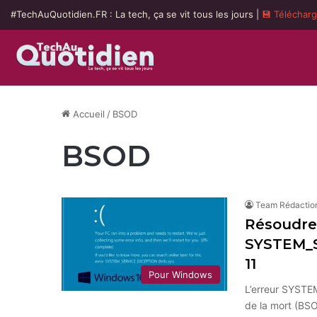
#TechAuQuotidien.FR : La tech, ça se vit tous les jours |
💾 Téléchar
Accueil
/
BSOD
BSOD
Team Rédactio
Résoudre 
SYSTEM_S
11
Pour Windows
L’erreur SYSTE
de la mort (BSO