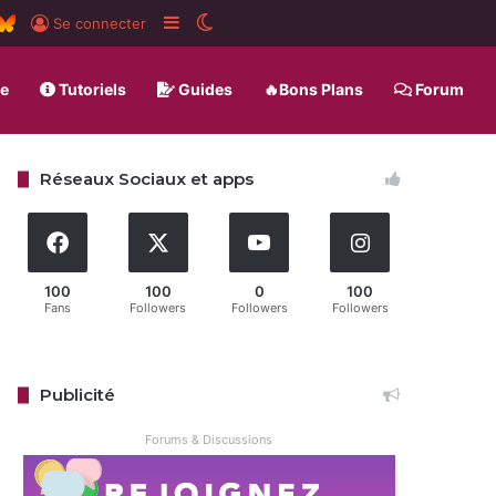
ard
SS
BlueSky
Sidebar (barre latérale)
Switch skin
Se connecter
ue
Tutoriels
Guides
🔥Bons Plans
Forum
Réseaux Sociaux et apps
100
100
0
100
Fans
Followers
Followers
Followers
Publicité
Forums & Discussions