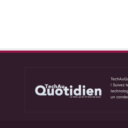
TechAuQuo
! Suivez 
technolog
un conden