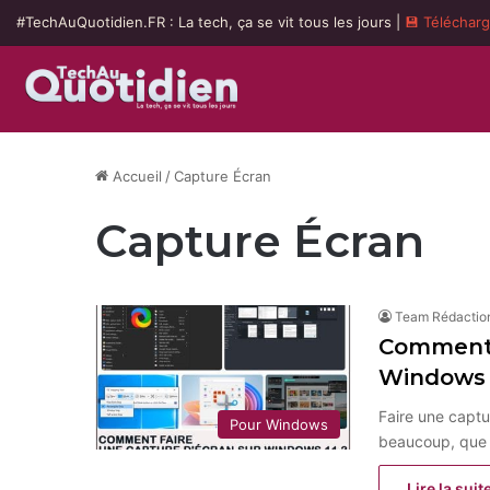
#TechAuQuotidien.FR : La tech, ça se vit tous les jours |
💾 Téléchar
Accueil
/
Capture Écran
Capture Écran
Team Rédactio
Comment 
Windows 
Faire une captu
Pour Windows
beaucoup, que ce
Lire la suit