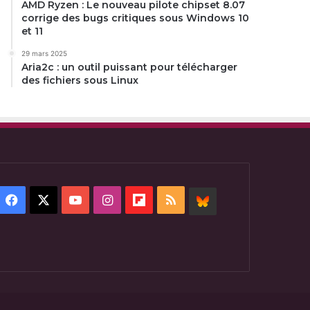
AMD Ryzen : Le nouveau pilote chipset 8.07
corrige des bugs critiques sous Windows 10
et 11
29 mars 2025
Aria2c : un outil puissant pour télécharger
des fichiers sous Linux
Facebook
X
YouTube
Instagram
Flipboard
RSS
BlueSky