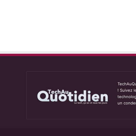
TechAuQuo
! Suivez 
technolog
un conden