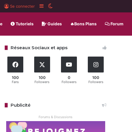
rd
BlueSky
Sidebar (barre latérale)
Switch skin
Se connecter
ue
Tutoriels
Guides
🔥Bons Plans
Forum
Réseaux Sociaux et apps
100
100
0
100
Fans
Followers
Followers
Followers
Publicité
Forums & Discussions