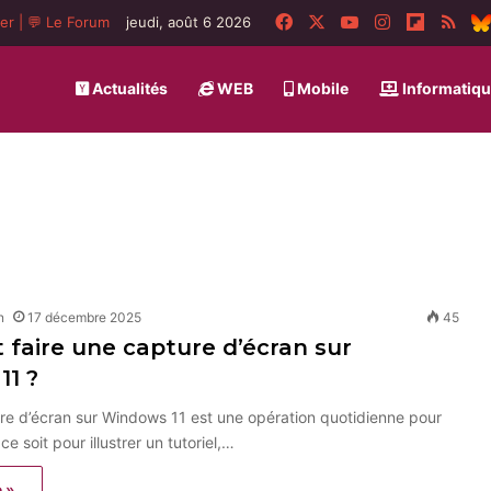
Facebook
X
YouTube
Instagram
Flipboa
RSS
ger
|
💬 Le Forum
jeudi, août 6 2026
Actualités
WEB
Mobile
Informatiq
n
17 décembre 2025
45
faire une capture d’écran sur
11 ?
re d’écran sur Windows 11 est une opération quotidienne pour
 soit pour illustrer un tutoriel,…
e »