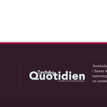
TechAuQuo
! Suivez 
technolog
un conden