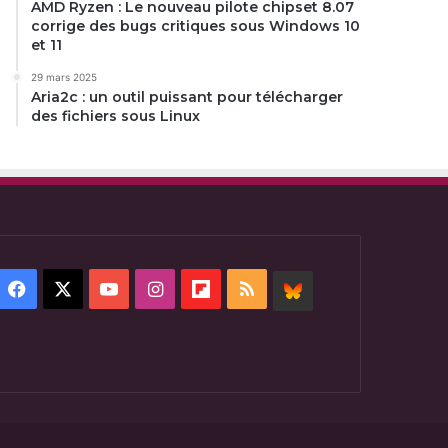
AMD Ryzen : Le nouveau pilote chipset 8.07
corrige des bugs critiques sous Windows 10
et 11
29 mars 2025
Aria2c : un outil puissant pour télécharger
des fichiers sous Linux
Facebook
X
YouTube
Instagram
Flipboard
RSS
BlueSky