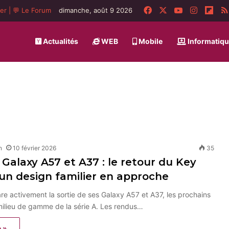
Facebook
X
YouTube
Instagr
Flip
ger
|
💬 Le Forum
dimanche, août 9 2026
Actualités
WEB
Mobile
Informatiq
n
10 février 2026
35
alaxy A57 et A37 : le retour du Key
 un design familier en approche
 activement la sortie de ses Galaxy A57 et A37, les prochains
milieu de gamme de la série A. Les rendus…
e »