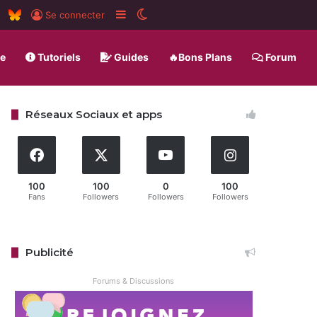
am
board
RSS
BlueSky
Sidebar (barre latérale)
Switch skin
Se connecter
ue
Tutoriels
Guides
🔥Bons Plans
Forum
Réseaux Sociaux et apps
100
100
0
100
Fans
Followers
Followers
Followers
Publicité
Forums & Discussions