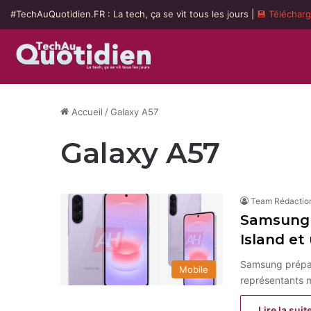
#TechAuQuotidien.FR : La tech, ça se vit tous les jours |
💾 Téléchar
Accueil
/
Galaxy A57
Galaxy A57
Team Rédactio
Samsung G
Island et
Samsung prépare
Mobile
représentants 
Lire la suit