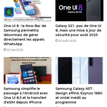
web
2 juillet 2026
One UI 8 : la Now Bar de
Galaxy S21 : pas de One UI
Ces smartphones devraient tourner sous
Android
Samsung permettra
8, mais une mise à jour de
16
avec
One UI 8.5
dès le lancement, promettant six mises
désormais de gérer
sécurité pour août 2025
à jour majeures d’OS et plusieurs années de correctifs de
directement les appels
25 août 2025
WhatsApp
sécurité, c’est un engagement qui renforce l’attractivité de
22 mai 2025
la gamme A face à la concurrence. Le lancement semble
imminent selon plusieurs sources qui convergent vers
février ou début mars 2026, potentiellement juste avant ou
autour de l’Unpacked pour la série S26. Samsung mise
clairement sur la continuité visuelle et la fiabilité pour
fidéliser son public milieu de gamme, tout en glissant des
améliorations tangibles comme la finesse accrue et le
Samsung simplifie le
Samsung Galaxy A57 :
retour assumé du Key Island.
passage à l’Android avec
design affiné, Exynos 1680
One UI 8.5 et le transfert
et violet inédit au
d’eSIM depuis iPhone
programme
En résumé, pas de révolution mais une recette affinée qui