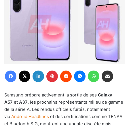
Facebook
X
Linkedin
Pinterest
Reddit
Messenger
WhatsApp
Partager par email
Samsung prépare activement la sortie de ses
Galaxy
A57
et
A37
, les prochains représentants milieu de gamme
de la série A. Les rendus officiels fuités, notamment
via
Android Headlines
et des certifications comme TENAA
et Bluetooth SIG, montrent une update discrète mais