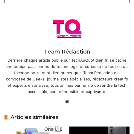
Sony IMX906 avec stabilisation optique), un ultra-grand-
angle 12 MP, un macro 5 MP et un selfie 12 MP ou 50
MP
selon les sources
. Batterie de 5000 mAh avec charge
rapide 45 W, certification IP67 probable, haut-parleurs
stéréo et lecteur d’empreintes sous l’écran complètent le
tableau. Le A37 reste plus modeste avec son Exynos 1480,
configurations jusqu’à 8 Go RAM / 256 Go, mais partage la
Team Rédaction
même batterie 5000 mAh, la charge 45 W et un capteur
Derrière chaque article publié sur TechAuQuotidien.fr, se cache
principal 50 MP amélioré.
une équipe passionnée de technologie et curieuse de tout ce qui
façonne notre quotidien numérique. Team Rédaction est
Articles similaires
composée de Geeks, journalistes spécialisés, rédacteurs créatifs
et experts en analyse, tous animés par l’envie de rendre la tech
Samsung Galaxy Z Fold 8 : Les
accessible, compréhensible et captivante.
précommandes battent tous les
Website
records !
il y a 4 jours
Articles similaires
Gaffe chez Samsung : La date du
prochain Galaxy Unpacked fuite sur le