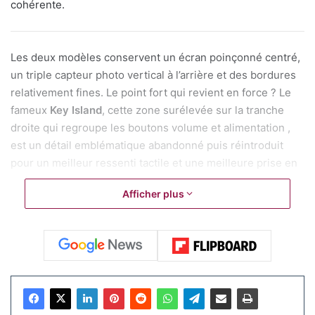
cohérente.
Les deux modèles conservent un écran poinçonné centré,
un triple capteur photo vertical à l’arrière et des bordures
relativement fines. Le point fort qui revient en force ? Le
fameux
Key Island
, cette zone surélevée sur la tranche
droite qui regroupe les boutons volume et alimentation ,
est un détail emblématique abandonné puis réintroduit
pour un meilleur ressenti tactile et une meilleure prise en
main.
Afficher plus
Le
Galaxy A57
se distingue un peu plus avec cadre
métallique premium, épaisseur réduite à environ 6,9 mm
(plus fin que le A56), écran Super AMOLED 6,7 pouces
FHD+ à 120 Hz, processeur Exynos 1680 (avec GPU
Xclipse), jusqu’à 12 Go de RAM et 256 Go de stockage.
Côté photo, on attend un capteur principal 50 MP (souvent