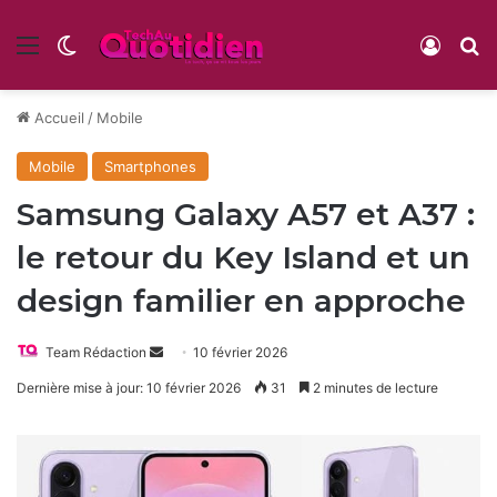
Menu
Switch skin
Conne
R
Accueil
/
Mobile
Mobile
Smartphones
Samsung Galaxy A57 et A37 :
le retour du Key Island et un
design familier en approche
Envoyer
Team Rédaction
10 février 2026
un
Dernière mise à jour: 10 février 2026
31
2 minutes de lecture
courriel