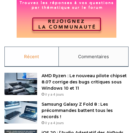
Copy URL
Récent
Commentaires
AMD Ryzen : Le nouveau pilote chipset
8.07 corrige des bugs critiques sous
Windows 10 et 11
il y a 4 jours
Samsung Galaxy Z Fold 8 : Les
précommandes battent tous les
records !
il y a 4 jours
iOS 20 : l’Audio Adaptatif des AirPods