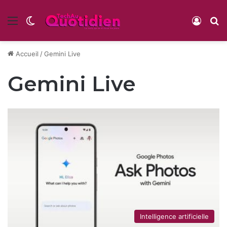
Menu
Switch skin
Conne
R
Accueil
/
Gemini Live
Gemini Live
Intelligence artificielle