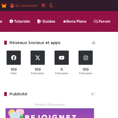
m
board
RSS
BlueSky
Sidebar (barre latérale)
Switch skin
Se connecter
ue
Tutoriels
Guides
🔥Bons Plans
Forum
Réseaux Sociaux et apps
100
100
0
100
Fans
Followers
Followers
Followers
Publicité
Forums & Discussions