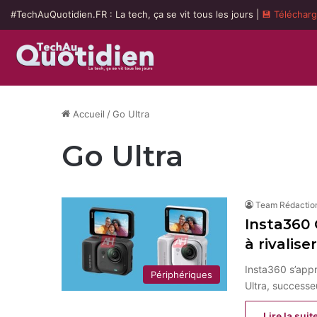
#TechAuQuotidien.FR : La tech, ça se vit tous les jours |
💾 Téléchar
Accueil
/
Go Ultra
Go Ultra
Team Rédactio
Insta360 
à rivalise
Insta360 s’appr
Périphériques
Ultra, successe
Lire la suit