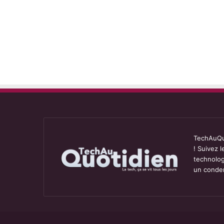
TechAuQuo
! Suivez 
technolog
un conden