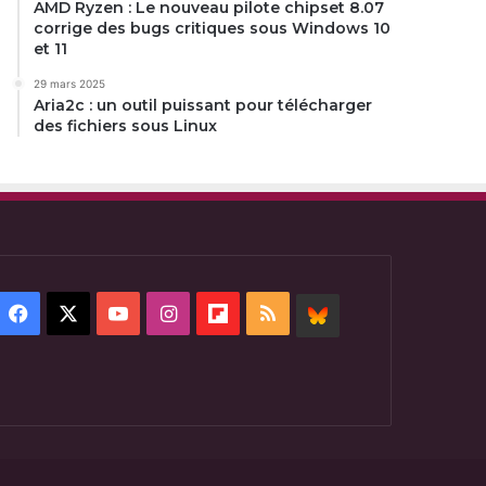
AMD Ryzen : Le nouveau pilote chipset 8.07
corrige des bugs critiques sous Windows 10
et 11
29 mars 2025
Aria2c : un outil puissant pour télécharger
des fichiers sous Linux
Facebook
X
YouTube
Instagram
Flipboard
RSS
BlueSky