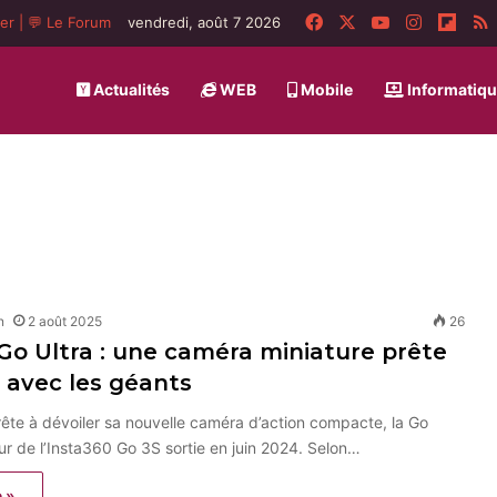
Facebook
X
YouTube
Instagra
Flip
ger
|
💬 Le Forum
vendredi, août 7 2026
Actualités
WEB
Mobile
Informatiq
n
2 août 2025
26
Go Ultra : une caméra miniature prête
r avec les géants
ête à dévoiler sa nouvelle caméra d’action compacte, la Go
ur de l’Insta360 Go 3S sortie en juin 2024. Selon…
e »