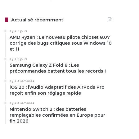
Actualisé récemment
il y a 3 jours
AMD Ryzen : Le nouveau pilote chipset 8.07
corrige des bugs critiques sous Windows 10
et 11
il y a 3 jours
Samsung Galaxy Z Fold 8 : Les
précommandes battent tous les records !
il y a 4 semaines
iOS 20 : l’Audio Adaptatif des AirPods Pro
reçoit enfin son réglage rapide
il y a 4 semaines
Nintendo Switch 2 : des batteries
remplaçables confirmées en Europe pour
fin 2026