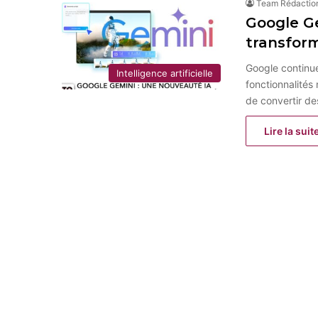
Team Rédactio
Google Ge
transform
Google continue 
Intelligence artificielle
fonctionnalités
de convertir d
Lire la suit