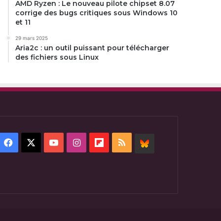
AMD Ryzen : Le nouveau pilote chipset 8.07
corrige des bugs critiques sous Windows 10
et 11
29 mars 2025
Aria2c : un outil puissant pour télécharger
des fichiers sous Linux
Facebook
X
YouTube
Instagram
Flipboard
RSS
BlueSky