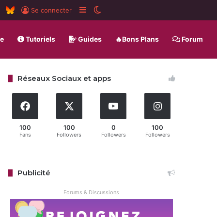
am
board
RSS
BlueSky
Sidebar (barre latérale)
Switch skin
Se connecter
ue
Tutoriels
Guides
🔥Bons Plans
Forum
Réseaux Sociaux et apps
100
100
0
100
Fans
Followers
Followers
Followers
Publicité
Forums & Discussions