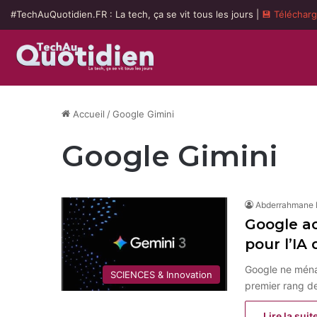
#TechAuQuotidien.FR : La tech, ça se vit tous les jours |
💾 Téléchar
Accueil
/
Google Gimini
Google Gimini
Abderrahmane
Google ac
pour l’IA
Google ne ménag
SCIENCES & Innovation
premier rang de
Lire la suit