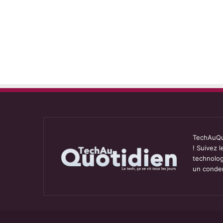
TechAuQuo
! Suivez 
technolog
un conden