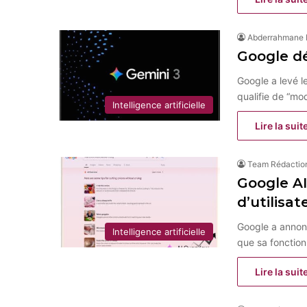
Abderrahmane
Google dé
Google a levé l
qualifie de “mo
Intelligence artificielle
Lire la suit
Team Rédactio
Google AI
d’utilisa
Google a annon
Intelligence artificielle
que sa fonction
Lire la suit