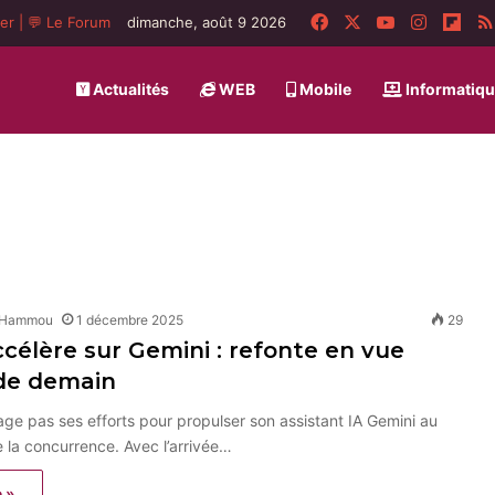
Facebook
X
YouTube
Instagr
Flip
ger
|
💬 Le Forum
dimanche, août 9 2026
Actualités
WEB
Mobile
Informatiq
 Hammou
1 décembre 2025
29
célère sur Gemini : refonte en vue
 de demain
e pas ses efforts pour propulser son assistant IA Gemini au
 la concurrence. Avec l’arrivée…
e »