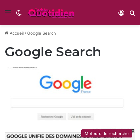
Menu
Switch skin
Conne
R
Accueil
/
Google Search
Google Search
Moteurs de recherche