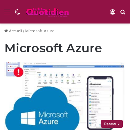
Menu
Switch skin
Conne
R
Accueil
/
Microsoft Azure
Microsoft Azure
Réseaux