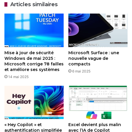
Articles similaires
Voici quelques fonctionnalités
ajoutées à Excel par Microsoft en
octobre 2025.
30 octobre 2025
Microsoft Teams : une mise à jour qui
simplifie la vie des équipes distantes
Mise à jour de sécurité
Microsoft Surface : une
23 septembre 2025
Windows de mai 2025 :
nouvelle vague de
Microsoft corrige 78 failles
compacts
et améliore ses systèmes
6 mai 2025
Malgré cela, la société a publié des résultats trimestriels
14 mai 2025
solides, avec Azure en hausse de 40 % grâce à l’IA,
boostant sa valorisation au-delà de 4 billions de dollars.
Pour les utilisateurs, une reconnexion manuelle
(redémarrage d’appareils) a parfois été nécessaire. Une
leçon pour tous : diversifier les infrastructures pour
anticiper les pannes, car le cloud, bien que fiable, n’est pas
« Hey Copilot » et
Excel devient plus malin
infaillible.
authentification simplifiée
avec l’IA de Copilot