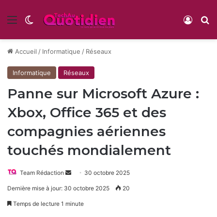
Menu
Switch skin
Conne
R
Accueil
/
Informatique
/
Réseaux
Informatique
Réseaux
Panne sur Microsoft Azure :
Xbox, Office 365 et des
compagnies aériennes
touchés mondialement
Envoyer
Team Rédaction
30 octobre 2025
un
Dernière mise à jour: 30 octobre 2025
20
courriel
Temps de lecture 1 minute