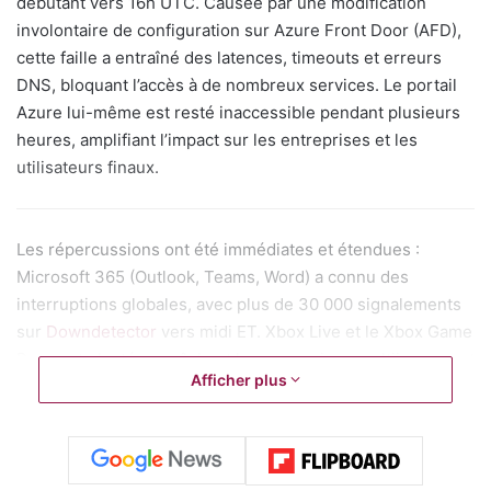
débutant vers 16h UTC. Causée par une modification
involontaire de configuration sur Azure Front Door (AFD),
cette faille a entraîné des latences, timeouts et erreurs
DNS, bloquant l’accès à de nombreux services. Le portail
Azure lui-même est resté inaccessible pendant plusieurs
heures, amplifiant l’impact sur les entreprises et les
utilisateurs finaux.
Les répercussions ont été immédiates et étendues :
Microsoft 365 (Outlook, Teams, Word) a connu des
interruptions globales, avec plus de 30 000 signalements
sur
Downdetector
vers midi ET. Xbox Live et le Xbox Game
Pass ont planté, empêchant les connexions multijoueurs et
Afficher plus
les téléchargements ; Minecraft a suivi le même sort,
frustrant des millions de joueurs. Au-delà de Microsoft,
des tiers comme Alaska et Hawaiian Airlines ont vu leurs
sites web et systèmes de check-in paralysés, avec des