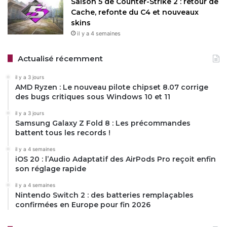
Saison 5 de Counter-Strike 2 : retour de
Cache, refonte du C4 et nouveaux
skins
il y a 4 semaines
Actualisé récemment
il y a 3 jours
AMD Ryzen : Le nouveau pilote chipset 8.07 corrige
des bugs critiques sous Windows 10 et 11
il y a 3 jours
Samsung Galaxy Z Fold 8 : Les précommandes
battent tous les records !
il y a 4 semaines
iOS 20 : l’Audio Adaptatif des AirPods Pro reçoit enfin
son réglage rapide
il y a 4 semaines
Nintendo Switch 2 : des batteries remplaçables
confirmées en Europe pour fin 2026