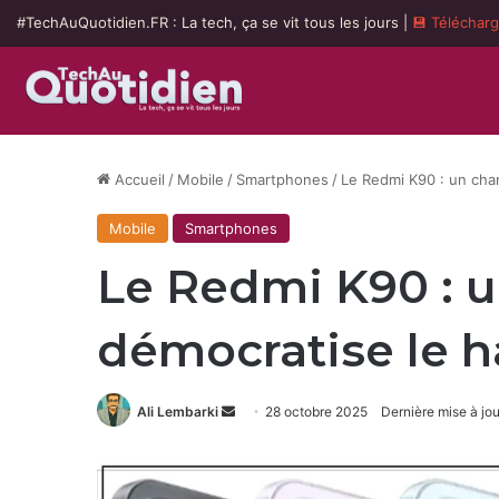
#TechAuQuotidien.FR : La tech, ça se vit tous les jours |
💾 Téléchar
Accueil
/
Mobile
/
Smartphones
/
Le Redmi K90 : un cha
Mobile
Smartphones
Le Redmi K90 : 
démocratise le 
Envoyer
Ali Lembarki
28 octobre 2025
Dernière mise à jo
un
courriel