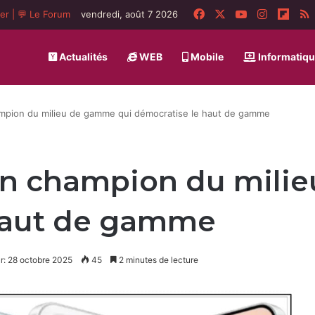
Facebook
X
YouTube
Instagra
Flip
ger
|
💬 Le Forum
vendredi, août 7 2026
Actualités
WEB
Mobile
Informatiq
mpion du milieu de gamme qui démocratise le haut de gamme
un champion du mili
haut de gamme
ur: 28 octobre 2025
45
2 minutes de lecture