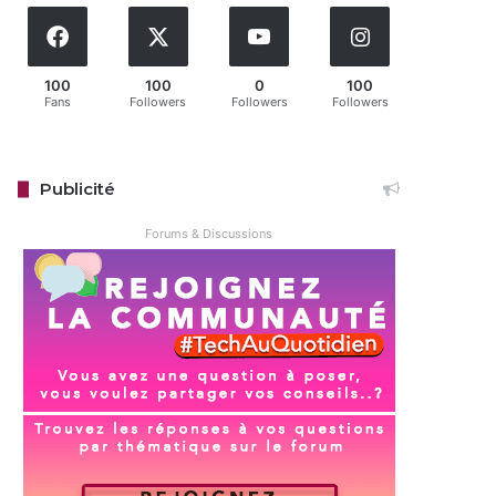
100
100
0
100
Fans
Followers
Followers
Followers
Publicité
Forums & Discussions