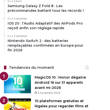
il y a 3 jours
Samsung Galaxy Z Fold 8 : Les
précommandes battent tous les records !
il y a 4 semaines
iOS 20 : l’Audio Adaptatif des AirPods Pro
reçoit enfin son réglage rapide
il y a 4 semaines
Nintendo Switch 2 : des batteries
remplaçables confirmées en Europe pour
fin 2026
Tendances du moment
MagicOS 10 : Honor dégaine
Android 16 sur 51 appareils
avant mi-2026
4 novembre 2025
10 plateformes gratuites et
légales pour regarder films et