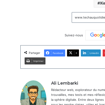
Xi
Suivez-nous
Partager
Facebook
X
Linkedin
Imprimer
Ali Lembarki
Rédacteur web, explorateur du numéri
trouvailles, mes tests et mes réflexi
la sphère digitale. Entre deux lignes
pour les rendre claires, utiles et (par