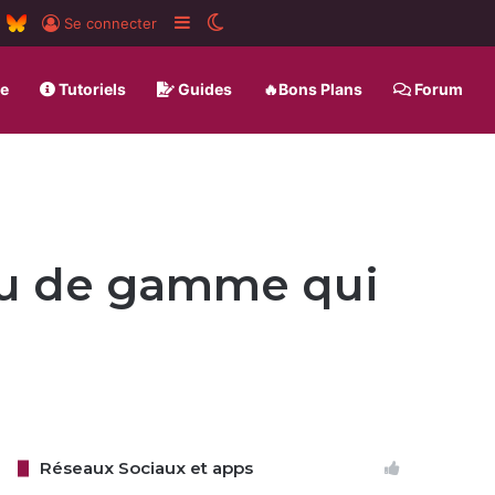
m
board
RSS
BlueSky
Sidebar (barre latérale)
Switch skin
Se connecter
ue
Tutoriels
Guides
🔥Bons Plans
Forum
eu de gamme qui
Réseaux Sociaux et apps