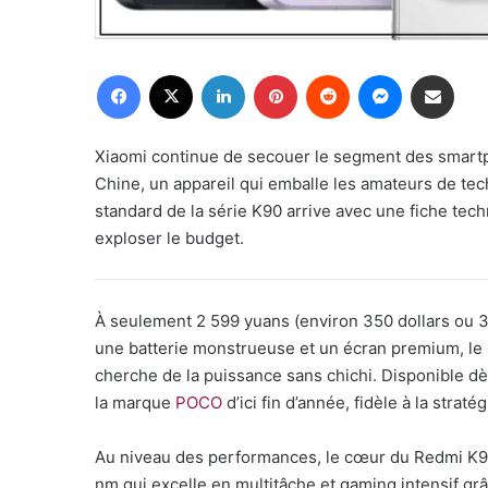
Facebook
X
Linkedin
Pinterest
Reddit
Messenger
Partager par email
Xiaomi continue de secouer le segment des smart
Chine, un appareil qui emballe les amateurs de te
standard de la série K90 arrive avec une fiche techn
exploser le budget.
À seulement 2 599 yuans (environ 350 dollars ou 32
une batterie monstrueuse et un écran premium, le 
cherche de la puissance sans chichi. Disponible dè
la marque
POCO
d’ici fin d’année, fidèle à la straté
Au niveau des performances, le cœur du Redmi K90
nm qui excelle en multitâche et gaming intensif 