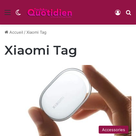
Menu
Switch skin
Conne
R
Accueil
/
Xiaomi Tag
Xiaomi Tag
Accessories