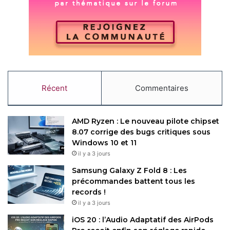
Copy URL
Récent
Commentaires
AMD Ryzen : Le nouveau pilote chipset
8.07 corrige des bugs critiques sous
Windows 10 et 11
il y a 3 jours
Samsung Galaxy Z Fold 8 : Les
précommandes battent tous les
records !
il y a 3 jours
iOS 20 : l’Audio Adaptatif des AirPods