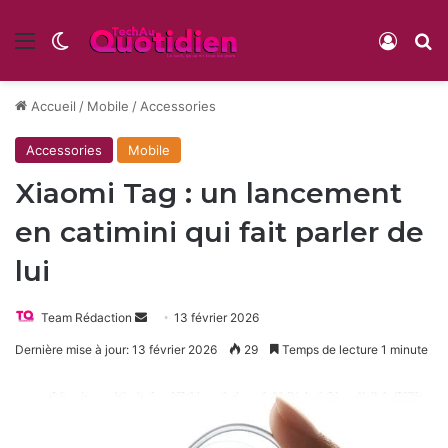
Menu
Switch skin
Conne
R
Accueil
/
Mobile
/
Accessories
Accessories
Mobile
Xiaomi Tag : un lancement
en catimini qui fait parler de
lui
Envoyer
Team Rédaction
13 février 2026
un
Dernière mise à jour: 13 février 2026
29
Temps de lecture 1 minute
courriel