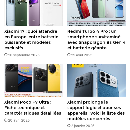
Xiaomi 17 : quoi attendre
Redmi Turbo 4 Pro : un
en Europe, entre batterie
smartphone survitaminé
puissante et modèles
avec Snapdragon 8s Gen 4
exclusifs
et batterie géante
28 septembre 2025
25 avril 2025
Xiaomi Poco F7 Ultra :
Xiaomi prolonge le
Fiche technique et
support logiciel pour ses
Malgré le retrait rapide de la page produit, des listings
caractéristiques détaillées
appareils : voici la liste des
modèles concernés
persistent chez certains revendeurs européens, et
20 avril 2025
2 janvier 2026
l’officialisation semble imminente, peut-être aux côtés des