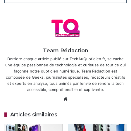
besoin de choisir son camp entre iOS et Android ; le
traqueur peut être suivi par des millions d’appareils des
deux écosystèmes. À 17,99 € l’unité (ou 59,99 € le pack de
quatre), il se place comme l’une des options les plus
agressives du marché, loin devant les 35 € habituels de
l’AirTag.
Team Rédaction
Articles similaires
Derrière chaque article publié sur TechAuQuotidien.fr, se cache
une équipe passionnée de technologie et curieuse de tout ce qui
HyperOS 3.1 : Xiaomi corrige enfin les
façonne notre quotidien numérique. Team Rédaction est
problèmes de batterie et de galerie
composée de Geeks, journalistes spécialisés, rédacteurs créatifs
5 mai 2026
et experts en analyse, tous animés par l’envie de rendre la tech
accessible, compréhensible et captivante.
Xiaomi prépare le lancement mondial
Website
d’une montre connectée abordable
avec NFC
Articles similaires
2 mai 2026