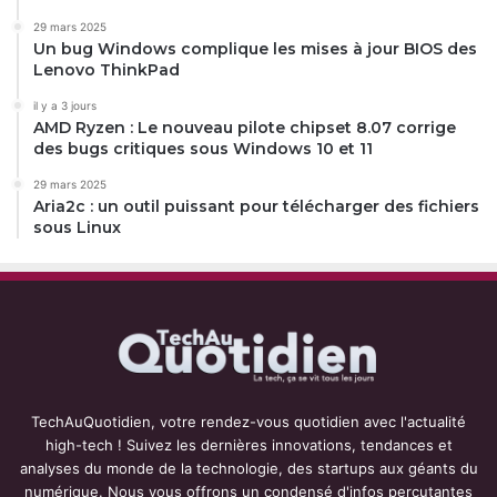
29 mars 2025
Un bug Windows complique les mises à jour BIOS des
Lenovo ThinkPad
il y a 3 jours
AMD Ryzen : Le nouveau pilote chipset 8.07 corrige
des bugs critiques sous Windows 10 et 11
29 mars 2025
Aria2c : un outil puissant pour télécharger des fichiers
sous Linux
TechAuQuotidien, votre rendez-vous quotidien avec l'actualité
high-tech ! Suivez les dernières innovations, tendances et
analyses du monde de la technologie, des startups aux géants du
numérique. Nous vous offrons un condensé d'infos percutantes