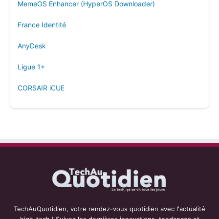
MemeOS Enhancer (HyperOS Downloader)
France Identité
AnyDesk
Ligue 1+
CORSAIR iCUE
TechAuQuotidien, votre rendez-vous quotidien avec l'actualité