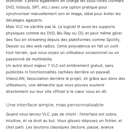
broncher. Il prend également en charge les sous-titres (formats
DVD, Vobsub, SRT, etc.) avec une option pratique pour
synchroniser manuellement son et image, idéal pour éviter les
décalages agaçants.
Mais VLC ne s’arrête pas là. Le logiciel lit aussi les supports
physiques comme les DVD, Blu-Ray ou CD, et peut même gérer
des flux en streaming depuis des plateformes comme Spotify,
Deezer ou des web radios. Cette polyvalence en fait un outil
tout-terrain, que vous soyez un utilisateur occasionnel ou un
passionné de multimédia.
Un autre atout majeur ? VLC est entièrement gratuit, sans
publicités ni fonctionnalités cachées derrière un paywall.
VideoLAN, l’association derrière le projet, vit grâce aux dons des
utilisateurs, une démarche que vous pouvez soutenir
directement sur leur site officiel si le cœur vous en dit.
Une interface simple, mais personnalisable
Quand vous lancez VLC, pas de chichi : l’interface est sobre,
intuitive, et va droit au but. Vous glissez-déposez un fichier, et
c’est parti. Les boutons classiques (lecture, pause, avance