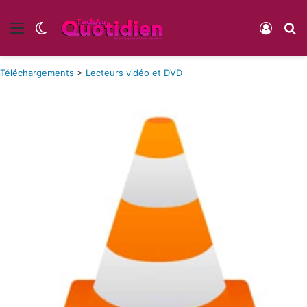
Menu
Switch skin
Conne
R
Téléchargements
>
Lecteurs vidéo et DVD