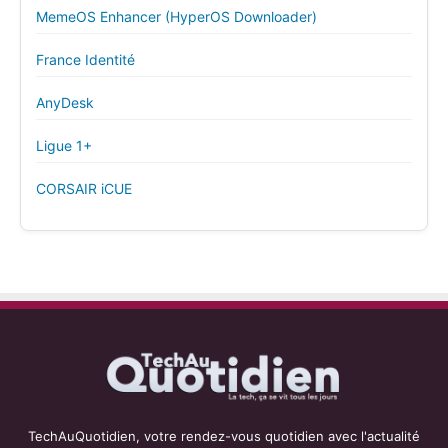
MemeOS Enhancer (HyperOS Downloader)
France Identité
AnyDesk
Ligue 1+
CORSAIR iCUE
TechAuQuotidien, votre rendez-vous quotidien avec l'actualité