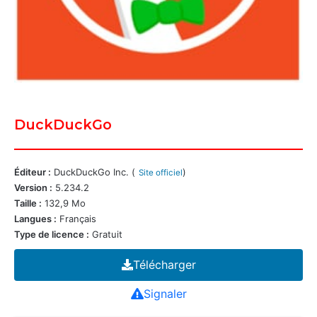
DuckDuckGo
Éditeur :
DuckDuckGo Inc. (
)
Site officiel
Version :
5.234.2
Taille :
132,9 Mo
Langues :
Français
Type de licence :
Gratuit
Télécharger
Signaler