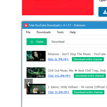
Type 
❮