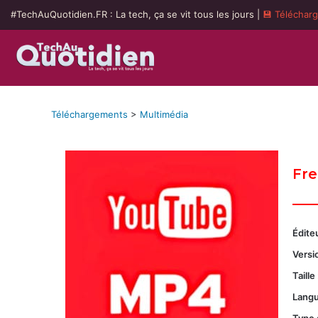
#TechAuQuotidien.FR : La tech, ça se vit tous les jours |
💾 Téléchar
Téléchargements
>
Multimédia
Fr
Éditeu
Versio
Taille 
Langu