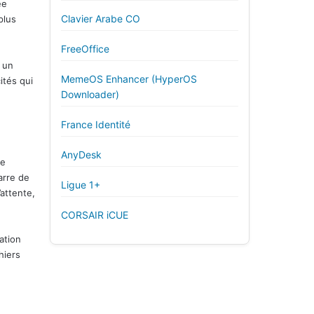
ee
Clavier Arabe CO
plus
FreeOffice
 un
MemeOS Enhancer (HyperOS
ités qui
Downloader)
France Identité
AnyDesk
le
arre de
Ligue 1+
attente,
CORSAIR iCUE
ation
hiers