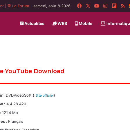
Facebook
X
YouTube
Instagram
Flipbo
R
ger
|
💬 Le Forum
samedi, août 8 2026
Actualités
WEB
Mobile
Informatiq
ee YouTube Download
r :
DVDVideoSoft (
)
Site officiel
n :
4.4.28.420
:
121,4 Mo
es :
Français