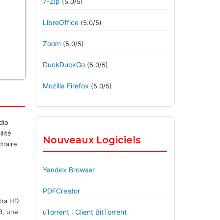
7-Zip
(5.0/5)
LibreOffice
(5.0/5)
Zoom
(5.0/5)
DuckDuckGo
(5.0/5)
Mozilla Firefox
(5.0/5)
dio
lité
Nouveaux Logiciels
traire
Yandex Browser
PDFCreator
ltra HD
P3, une
uTorrent : Client BitTorrent