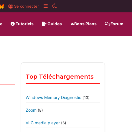
ard
SS
BlueSky
Sidebar (barre latérale)
Switch skin
Se connecter
ue
Tutoriels
Guides
🔥Bons Plans
Forum
Top Téléchargements
Windows Memory Diagnostic
(13)
Zoom
(8)
VLC media player
(6)