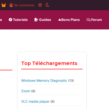
m
board
RSS
BlueSky
Sidebar (barre latérale)
Switch skin
Se connecter
ue
Tutoriels
Guides
🔥Bons Plans
Forum
Top Téléchargements
Windows Memory Diagnostic
(13)
Zoom
(8)
VLC media player
(6)