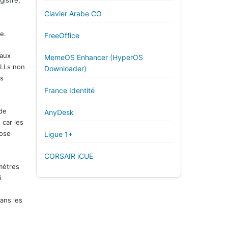
gistre,
Clavier Arabe CO
le.
FreeOffice
 aux
MemeOS Enhancer (HyperOS
DLLs non
Downloader)
es
France Identité
 de
AnyDesk
 car les
pose
Ligue 1+
CORSAIR iCUE
mètres
i
dans les