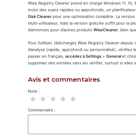
Wise Registry Cleaner prend en charge Windows 11, 10, 8,
inclut des scans rapides ou approfondis, un planificate
Disk Cleaner
pour une optimisation complète. La version 
multi-utilisateur, mais la version gratuite suffit pour la
d’annonces pour d’autres produits
WiseCleaner
, bien qu
Pour l’utiliser, téléchargez Wise Registry Cleaner depu
d’analyse (rapide, approfondi ou personnalisé), vérifiez
passer en français,
accédez à Settings
>
General
et choi
supprimer des entrées sans les vérifier, surtout si ell
Avis et commentaires
Note :
★
★
★
★
★
Commentaire :