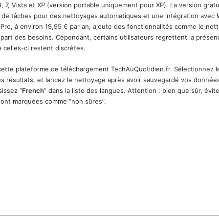
 7, Vista et XP (version portable uniquement pour XP). La version gratu
ur de tâches pour des nettoyages automatiques et une intégration avec
Pro, à environ 19,95 € par an, ajoute des fonctionnalités comme le net
 plupart des besoins. Cependant, certains utilisateurs regrettent la présen
e celles-ci restent discrètes.
is cette plateforme de téléchargement TechAuQuotidien.fr. Sélectionnez 
 les résultats, et lancez le nettoyage après avoir sauvegardé vos donnée
sissez “
French
” dans la liste des langues. Attention : bien que sûr, évit
es sont marquées comme “non sûres”.