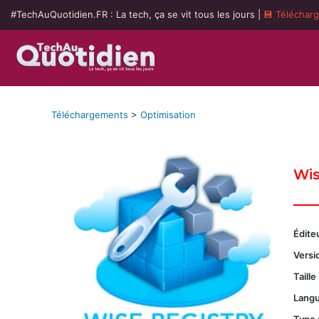
#TechAuQuotidien.FR : La tech, ça se vit tous les jours |
💾 Téléchar
Téléchargements
>
Optimisation
Wis
Éditeu
Versio
Taille 
Langu