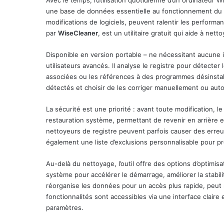
Avec le temps, l’utilisation quotidienne d’un ordinateur 
une base de données essentielle au fonctionnement du sy
modifications de logiciels, peuvent ralentir les performa
par
WiseCleaner
, est un utilitaire gratuit qui aide à net
Disponible en version portable – ne nécessitant aucune in
utilisateurs avancés. Il analyse le registre pour détecte
associées ou les références à des programmes désinstallé
détectés et choisir de les corriger manuellement ou au
La sécurité est une priorité : avant toute modification, 
restauration système, permettant de revenir en arrière e
nettoyeurs de registre peuvent parfois causer des erreur
également une liste d’exclusions personnalisable pour pr
Au-delà du nettoyage, l’outil offre des options d’optimi
système pour accélérer le démarrage, améliorer la stabil
réorganise les données pour un accès plus rapide, peut 
fonctionnalités sont accessibles via une interface claire e
paramètres.