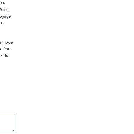
ite
Wise
toyage
ce
le mode
s. Pour
ez de