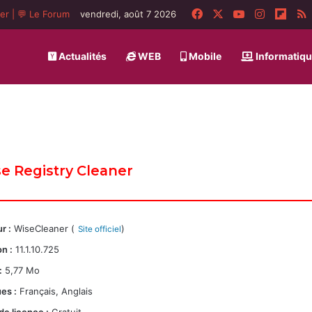
Facebook
X
YouTube
Instagra
Flip
ger
|
💬 Le Forum
vendredi, août 7 2026
Actualités
WEB
Mobile
Informatiq
e Registry Cleaner
r :
WiseCleaner (
)
Site officiel
n :
11.1.10.725
:
5,77 Mo
es :
Français, Anglais