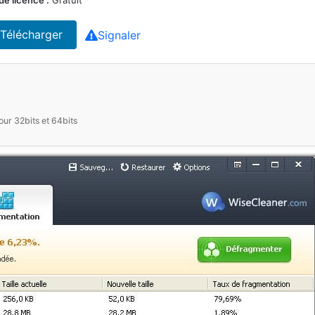
de licence :
Gratuit
Télécharger
Signaler
our 32bits et 64bits