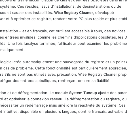
Windows entraîne l’accumulation de clés et d’entrées obsolètes dans le re
stème. Ces résidus, issus d’installations, de désinstallations ou de
nces et causer des instabilités.
Wise Registry Cleaner
, développé
toyer et à optimiser ce registre, rendant votre PC plus rapide et plus stab
stallation – et en français, cet outil est accessible à tous, des novices
r les entrées invalides, comme les chemins d’applications obsolètes, les 
s. Une fois l’analyse terminée, l’utilisateur peut examiner les problèm
tomatiquement.
le logiciel crée automatiquement une sauvegarde du registre et un point
n cas de problème. Cette fonctionnalité est particulièrement appréciée,
s s’ils ne sont pas utilisés avec précaution. Wise Registry Cleaner pro
otéger des entrées spécifiques, renforçant encore sa fiabilité.
sation et de défragmentation. Le module
System Tuneup
ajuste des para
ité et optimiser la connexion réseau. La défragmentation du registre, qu
nécessiter un redémarrage mais améliore la réactivité du système. Ces
t intuitive, disponible en plusieurs langues, dont le français, activable 