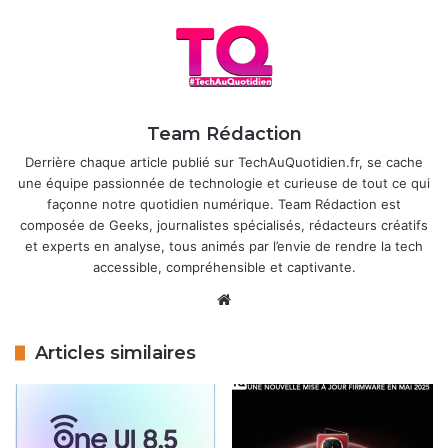
arriver
18 avril 2026
Android va enfin permettre une
sonnerie différente par carte SIM
18 avril 2026
Team Rédaction
Derrière chaque article publié sur TechAuQuotidien.fr, se cache
une équipe passionnée de technologie et curieuse de tout ce qui
Pas de panique, cependant : votre appli Waze ne va pas
façonne notre quotidien numérique. Team Rédaction est
s’arrêter net. Vous pourrez toujours l’utiliser pour les
composée de Geeks, journalistes spécialisés, rédacteurs créatifs
et experts en analyse, tous animés par l’envie de rendre la tech
fonctions de base, comme les alertes trafic en temps réel
accessible, compréhensible et captivante.
ou les mises à jour des cartes. Mais oubliez les nouvelles
Website
fonctionnalités, comme l’affichage des alertes directement
sur le tableau de bord de certaines voitures modernes
(BMW iDrive 8, Ford, Volvo, etc.), récemment déployé dans
Articles similaires
la version 5.9.
Pourquoi ce choix ? Waze, racheté par Google en 2013,