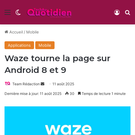
Menu
Switch skin
Conne
R
Accueil
/
Mobile
Applications
Mobile
Waze tourne la page sur
Android 8 et 9
Envoyer
Team Rédaction
11 août 2025
un
Dernière mise à jour: 11 août 2025
30
Temps de lecture 1 minute
courriel