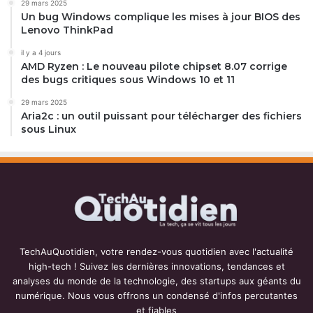
29 mars 2025
Un bug Windows complique les mises à jour BIOS des
Lenovo ThinkPad
il y a 4 jours
AMD Ryzen : Le nouveau pilote chipset 8.07 corrige
des bugs critiques sous Windows 10 et 11
29 mars 2025
Aria2c : un outil puissant pour télécharger des fichiers
sous Linux
TechAuQuotidien, votre rendez-vous quotidien avec l'actualité
high-tech ! Suivez les dernières innovations, tendances et
analyses du monde de la technologie, des startups aux géants du
numérique. Nous vous offrons un condensé d'infos percutantes
et fiables