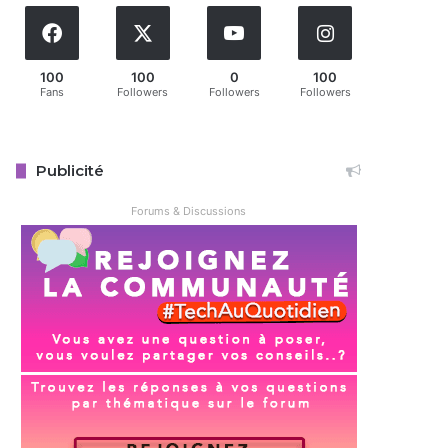
100
100
0
100
Fans
Followers
Followers
Followers
Publicité
Forums & Discussions