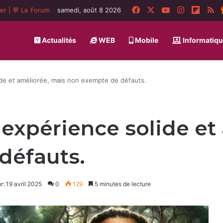
Facebook
X
YouTube
Instagram
Flipbo
R
ger
|
💬 Le Forum
samedi, août 8 2026
Actualités
WEB
Mobile
Informatiq
e et améliorée, mais non exempte de défauts.
xpérience solide et 
défauts.
r: 19 avril 2025
0
129
5 minutes de lecture