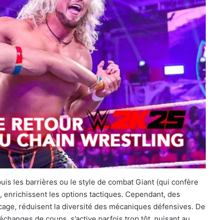
puis les barrières ou le style de combat Giant (qui confère
 enrichissent les options tactiques. Cependant, des
cage, réduisent la diversité des mécaniques défensives. De
 échanges de coups, s’active parfois trop tôt, nuisant au