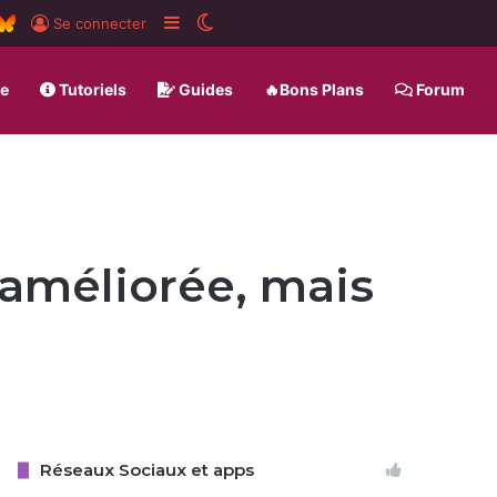
ard
SS
BlueSky
Sidebar (barre latérale)
Switch skin
Se connecter
ue
Tutoriels
Guides
🔥Bons Plans
Forum
améliorée, mais
Réseaux Sociaux et apps