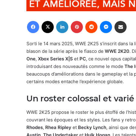
Facebook
X
Linkedin
Pinterest
Reddit
Messenger
Partager par email
Sorti le 14 mars 2025, WWE 2K25 s’inscrit dans la 
blason de la série après le fiasco de
WWE 2K20
. D
One
,
Xbox Series X|S
et
PC
, ce nouvel opus capit
introduisant des nouveautés comme le mode
The I
beaucoups d’améliorations dans le gameplay et la p
certains modes entache l’expérience globale.
Un roster colossal et varié
WWE 2K25 propose le roster le plus étoffé de l’hist
couvrant les époques et les styles. Les fans y ret
Rhodes
,
Rhea Ripley
et
Becky Lynch
, ainsi que d
Austin
,
The Undertaker
et
Hulk Hogan
. Les tale