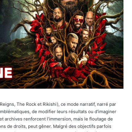
Reigns, The Rock et Rikishi), ce mode narratif, narré par
blématiques, de modifier leurs résultats ou d’imaginer
et archives renforcent l’immersion, mais le floutage de
ns de droits, peut gêner. Malgré des objectifs parfois