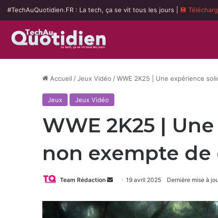
#TechAuQuotidien.FR : La tech, ça se vit tous les jours |
💾 Téléchar
Accueil
/
Jeux Vidéo
/
WWE 2K25 | Une expérience solid
Jeux
Jeux Vidéo
WWE 2K25 | Une e
non exempte de 
Envoyer
Team Rédaction
19 avril 2025
Dernière mise à jou
un
courriel