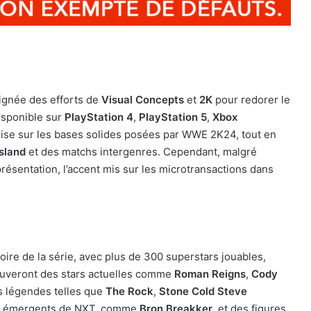
lignée des efforts de
Visual Concepts
et
2K
pour redorer le
isponible sur
PlayStation 4
,
PlayStation 5
,
Xbox
alise sur les bases solides posées par WWE 2K24, tout en
sland
et des matchs intergenres. Cependant, malgré
résentation, l’accent mis sur les microtransactions dans
oire de la série, avec plus de 300 superstars jouables,
rouveront des stars actuelles comme
Roman Reigns
,
Cody
es légendes telles que
The Rock
,
Stone Cold Steve
nts émergents de NXT, comme
Bron Breakker
, et des figures