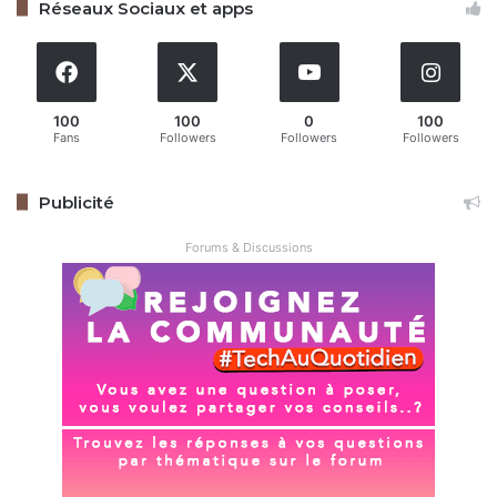
Restez connecté via Google News
Réseaux Sociaux et apps
Suivez-nous pour les dernières mises à jour et guides.
100
100
0
100
Fans
Followers
Followers
Followers
HyperOS
Xiaomi
Publicité
Copy URL
Forums & Discussions