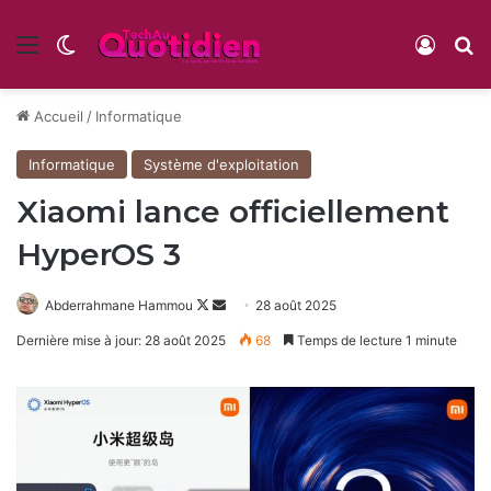
Menu
Switch skin
Conne
R
Accueil
/
Informatique
Informatique
Système d'exploitation
Xiaomi lance officiellement
HyperOS 3
Follow
Envoyer
Abderrahmane Hammou
28 août 2025
on
un
Dernière mise à jour: 28 août 2025
68
Temps de lecture 1 minute
X
courriel