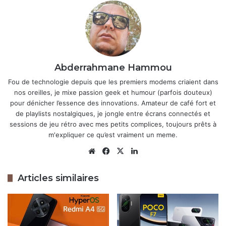
HyperOS 3.1 : Xiaomi corrige enfin les
problèmes de batterie et de galerie
5 mai 2026
Xiaomi prépare le lancement mondial
Abderrahmane Hammou
d’une montre connectée abordable
Fou de technologie depuis que les premiers modems criaient dans
avec NFC
nos oreilles, je mixe passion geek et humour (parfois douteux)
2 mai 2026
pour dénicher l’essence des innovations. Amateur de café fort et
de playlists nostalgiques, je jongle entre écrans connectés et
sessions de jeu rétro avec mes petits complices, toujours prêts à
m'expliquer ce qu’est vraiment un meme.
Le déploiement commence par une phase bêta en Chine,
Website
Facebook
X
Linkedin
accessible dès maintenant pour des appareils comme
les
Xiaomi 15
,
Redmi Note 14
,
POCO F7
et les tablettes
Pad 7 Pro. Les utilisateurs peuvent s’inscrire via la
Articles similaires
communauté Xiaomi pour tester et donner leurs retours,
afin de peaufiner la version finale. La liste des appareils
éligibles est large, couvrant flagships et modèles milieu de