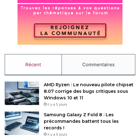
vérification des fichiers APK téléchargés via le
navigateur. Actuellement, cette option est limitée à la
collecte de télémétrie, envoyant des informations sur les
APK à Google pour analyser leur contenu à la recherche
de code malveillant. À l’avenir, Google prévoit d’afficher
des avertissements et de bloquer automatiquement les
APK jugés dangereux, une mesure visant à protéger les
utilisateurs contre les malwares mobiles. Cette
fonctionnalité est pour l’instant réservée aux utilisateurs
Récent
Commentaires
ayant activé la Protection renforcée dans Google Safe
Browsing.
AMD Ryzen : Le nouveau pilote chipset
8.07 corrige des bugs critiques sous
Windows 10 et 11
Google
il y a 5 jours
Chrome
Samsung Galaxy Z Fold 8 : Les
précommandes battent tous les
Éditeur : Google (
Site officiel
)
records !
il y a 5 jours
Télécharger