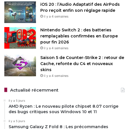
Taille : 224 Mo
Licence :
iOS 20 : l’Audio Adaptatif des AirPods
Gratuit
Téléchargements : 2
Pro reçoit enfin son réglage rapide
Note : ☆☆☆☆☆
il y a 4 semaines
Langue : Anglais, Français
Nintendo Switch 2 : des batteries
Date : 03/05/2025
remplaçables confirmées en Europe
pour fin 2026
il y a 4 semaines
Source :
Chrome Releases (Google Blog)
Saison 5 de Counter-Strike 2 : retour de
Cache, refonte du C4 et nouveaux
skins
Restez connecté via Google News
il y a 4 semaines
Suivez-nous pour les dernières mises à jour et guides.
Actualisé récemment
il y a 5 jours
AMD Ryzen : Le nouveau pilote chipset 8.07 corrige
des bugs critiques sous Windows 10 et 11
Chrome
Google
il y a 5 jours
Samsung Galaxy Z Fold 8 : Les précommandes