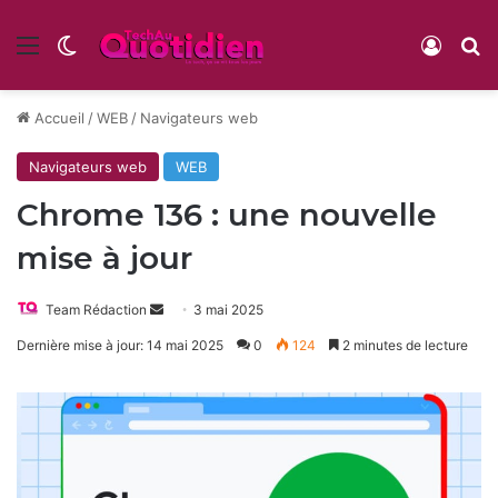
Menu
Switch skin
Conne
R
Accueil
/
WEB
/
Navigateurs web
Navigateurs web
WEB
Chrome 136 : une nouvelle
mise à jour
Envoyer
Team Rédaction
3 mai 2025
un
Dernière mise à jour: 14 mai 2025
0
124
2 minutes de lecture
courriel