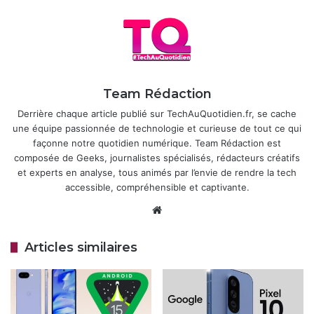
Google a également versé un total de 10 000 $ en
récompenses pour les signalements externes, incluant
deux primes de 2 000 $ et une de 1 000 $ pour d’autres
failles.
Toute cette générosité de la firme s’inscrit dans une démar
Team Rédaction
che continue pour sécuriser Chrome, qui reste une cible p
Derrière chaque article publié sur TechAuQuotidien.fr, se cache
rivilégiée en raison de sa large adoption.
une équipe passionnée de technologie et curieuse de tout ce qui
façonne notre quotidien numérique. Team Rédaction est
Articles similaires
composée de Geeks, journalistes spécialisés, rédacteurs créatifs
et experts en analyse, tous animés par l’envie de rendre la tech
Android va enfin permettre une
accessible, compréhensible et captivante.
sonnerie différente par carte SIM
Website
18 avril 2026
Articles similaires
Google Maps améliore la navigation
des voitures électriques avec des
prévisions de batterie précises
31 mars 2026