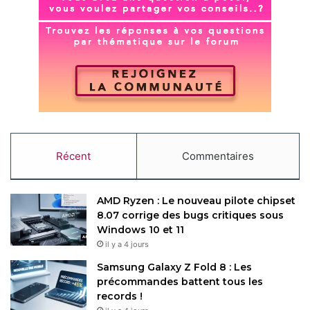
logicielle). Un vrai plus pour les amateurs de
streaming.
Signature de PDF
: Plus besoin d’un logiciel tiers pour
signer vos documents PDF. Faites-le directement
dans Firefox et sauvegardez votre signature pour la
prochaine fois.
Les développeurs du web ne sont pas oubliés. Firefox 137
ajoute des fonctionnalités techniques comme la méthode
Récent
Commentaires
Math.sumPrecise() pour des calculs précis, la prise en
charge de la propriété CSS hyphenate-limit-chars pour
contrôler les césures, ou encore des améliorations dans la
AMD Ryzen : Le nouveau pilote chipset
gestion des SVG et des polices dans l’inspecteur. L’API
8.07 corrige des bugs critiques sous
Windows 10 et 11
Temporal, utile pour manipuler dates et heures, est aussi
il y a 4 jours
activée par défaut dans la version Nightly.
Samsung Galaxy Z Fold 8 : Les
précommandes battent tous les
La mise à jour se déploie automatiquement via le menu
records !
“Aide” > “À propos de Firefox”. Si vous préférez,