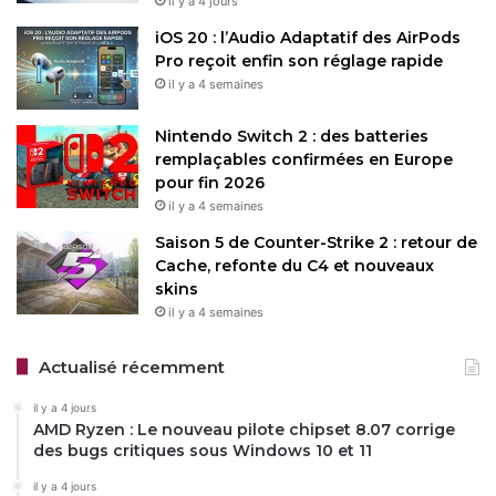
il y a 4 jours
téléchargez-la directement sur
le site officiel de Mozilla
.
iOS 20 : l’Audio Adaptatif des AirPods
Les versions ESR, destinées aux entreprises ou aux
Pro reçoit enfin son réglage rapide
utilisateurs privilégiant la stabilité, sont aussi disponibles.
il y a 4 semaines
Nintendo Switch 2 : des batteries
Restez connecté via Google News
remplaçables confirmées en Europe
Suivez-nous pour les dernières mises à jour et guides.
pour fin 2026
il y a 4 semaines
Saison 5 de Counter-Strike 2 : retour de
Cache, refonte du C4 et nouveaux
skins
il y a 4 semaines
Mozilla
Mozilla Firefox
Actualisé récemment
Copy URL
il y a 4 jours
AMD Ryzen : Le nouveau pilote chipset 8.07 corrige
des bugs critiques sous Windows 10 et 11
il y a 4 jours