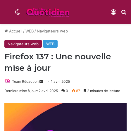
Menu
Switch skin
Conne
R
Accueil
/
WEB
/
Navigateurs web
Navigateurs web
WEB
Firefox 137 : Une nouvelle
mise à jour
Envoyer
Team Rédaction
1 avril 2025
un
Dernière mise à jour: 2 avril 2025
0
87
2 minutes de lecture
courriel