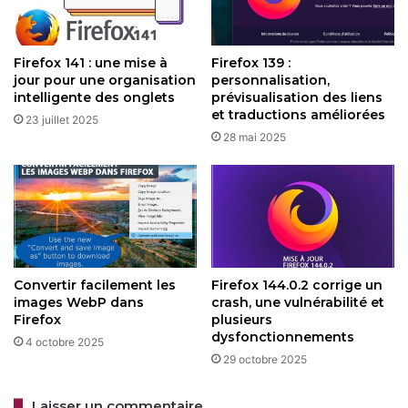
La barre d’adresse de Firefox fait également peau neuve
avec plusieurs améliorations regroupées sous le nom
Firefox 141 : une mise à
Firefox 139 :
jour pour une organisation
personnalisation,
“Address Bar Refresh”. Voici ce qui change :
intelligente des onglets
prévisualisation des liens
et traductions améliorées
23 juillet 2025
Bouton de recherche unifié
: Une icône affiche votre
28 mai 2025
moteur de recherche actuel (Google, par défaut). Un
clic dessus vous permet de switcher facilement vers
un autre.
Mots-clés persistants
: Quand vous cherchez
quelque chose, le terme reste visible dans la barre,
pas l’URL du moteur. Idéal pour ajuster votre
Convertir facilement les
Firefox 144.0.2 corrige un
recherche sans repartir de zéro.
images WebP dans
crash, une vulnérabilité et
Firefox
plusieurs
Boutons d’action rapide
: Des raccourcis comme
dysfonctionnements
“Imprimer la page” apparaissent directement pour
4 octobre 2025
29 octobre 2025
gagner du temps.
Recherche contextuelle
: Si un site propose sa
Laisser un commentaire