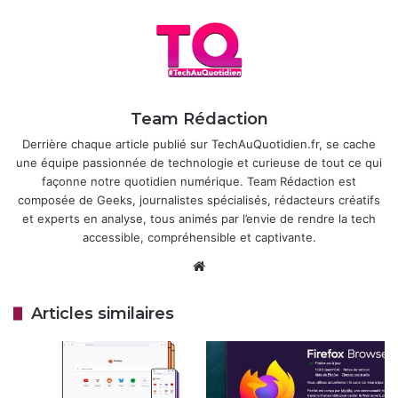
encore disponible chez vous, voici une astuce :
Articles similaires
Firefox 149 : un VPN gratuit
Team Rédaction
directement dans le navigateur
Derrière chaque article publié sur TechAuQuotidien.fr, se cache
28 mars 2026
une équipe passionnée de technologie et curieuse de tout ce qui
façonne notre quotidien numérique. Team Rédaction est
Firefox 147 est maintenant disponible
composée de Geeks, journalistes spécialisés, rédacteurs créatifs
au téléchargement.
et experts en analyse, tous animés par l’envie de rendre la tech
21 janvier 2026
accessible, compréhensible et captivante.
Website
Tapez
dans la barre d’adresse.
about:config
Articles similaires
Acceptez l’avertissement.
Recherchez
browser.tabs.groups.enabled.
Cliquez sur l’icône de bascule pour passer à
True
.
Redémarrez Firefox.