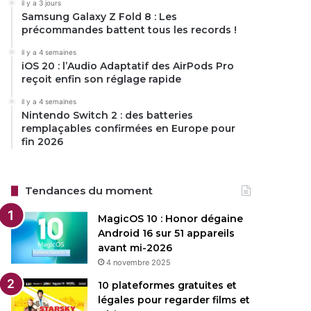
il y a 3 jours
Samsung Galaxy Z Fold 8 : Les
précommandes battent tous les records !
il y a 4 semaines
iOS 20 : l’Audio Adaptatif des AirPods Pro
reçoit enfin son réglage rapide
il y a 4 semaines
Nintendo Switch 2 : des batteries
remplaçables confirmées en Europe pour
fin 2026
Tendances du moment
MagicOS 10 : Honor dégaine
Android 16 sur 51 appareils
avant mi-2026
4 novembre 2025
10 plateformes gratuites et
légales pour regarder films et