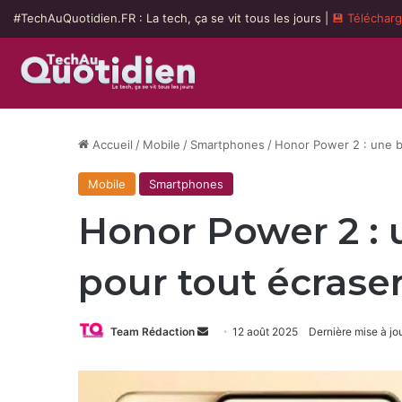
#TechAuQuotidien.FR : La tech, ça se vit tous les jours |
💾 Téléchar
Accueil
/
Mobile
/
Smartphones
/
Honor Power 2 : une b
Mobile
Smartphones
Honor Power 2 : 
pour tout écraser
Envoyer
Team Rédaction
12 août 2025
Dernière mise à jo
un
courriel