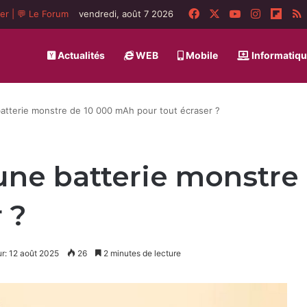
Facebook
X
YouTube
Instagra
Flip
ger
|
💬 Le Forum
vendredi, août 7 2026
Actualités
WEB
Mobile
Informatiq
atterie monstre de 10 000 mAh pour tout écraser ?
une batterie monstr
 ?
ur: 12 août 2025
26
2 minutes de lecture