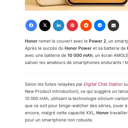
Facebook
X
Linkedin
Pinterest
Reddit
Messenger
Partager par email
Honor
remet le couvert avec le
Power 2
, un smart
Après le succès du
Honor Power
et sa batterie de
avec une batterie de
10 000 mAh
, un écran AMOLE
saliver les amateurs de smartphones endurants ! M
Selon les fuites relayées par
Digital Chat Station
su
New Product Introduction), ce qui suggère un lanc
10 000 mAh, utilisant la technologie silicium-carbone,
que ce soit pour binge-watcher des séries, jouer 
encore, malgré cette capacité XXL,
Honor
travaille
pour un smartphone non robuste.