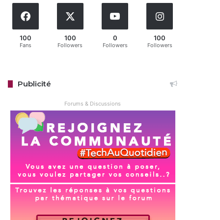
100
100
0
100
Fans
Followers
Followers
Followers
Publicité
Forums & Discussions