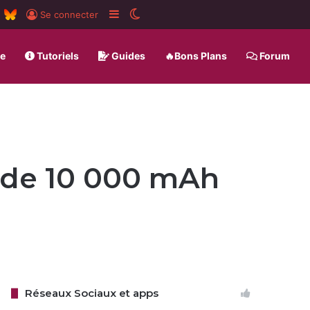
m
board
RSS
BlueSky
Sidebar (barre latérale)
Switch skin
Se connecter
ue
Tutoriels
Guides
🔥Bons Plans
Forum
e de 10 000 mAh
Réseaux Sociaux et apps