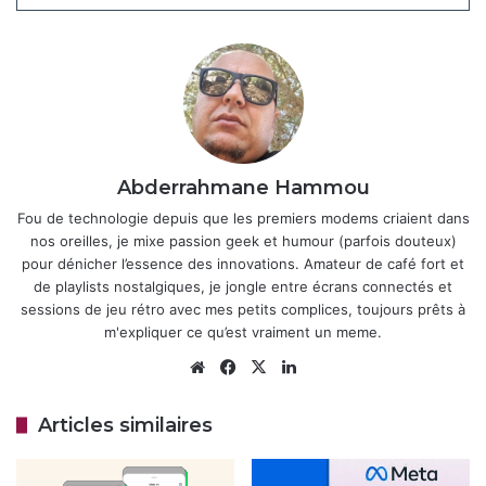
forums tech, font écho à ces expériences étranges : une
pub pour un livre rare après une conversation anodine.
Meta insiste sur le respect de la privacy, qualifiant
l’espionnage vocal de “violation grossière”, mais les
sceptiques y voient un moyen de calmer les ardeurs sans
rien changer.
Abderrahmane Hammou
Articles similaires
Fou de technologie depuis que les premiers modems criaient dans
nos oreilles, je mixe passion geek et humour (parfois douteux)
Meta ferme ses apps Messenger pour
pour dénicher l’essence des innovations. Amateur de café fort et
Windows et Mac : fin annoncée pour
de playlists nostalgiques, je jongle entre écrans connectés et
décembre 2025
sessions de jeu rétro avec mes petits complices, toujours prêts à
17 octobre 2025
m'expliquer ce qu’est vraiment un meme.
Website
Facebook
X
Linkedin
WhatsApp et les noms d’utilisateur :
une étape vers plus de confidentialité
Articles similaires
6 octobre 2025