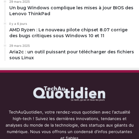
29 mars 2025
Un bug Windows complique les mises à jour BIOS des
Lenovo ThinkPad
il y a 6 jours
AMD Ryzen : Le nouveau pilote chipset 8.07 corrige
des bugs critiques sous Windows 10 et 11
29 mars 2025
Aria2c : un outil puissant pour télécharger des fichiers
sous Linux
TechAuQuotidien, votre rendez-vous quotidien avec l'actualité
high-tech ! Suivez les dernières innovations, tendances et
analyses du monde de la technologie, des startups aux géants du
numérique. Nous vous offrons un condensé d'infos percutantes
et fiables