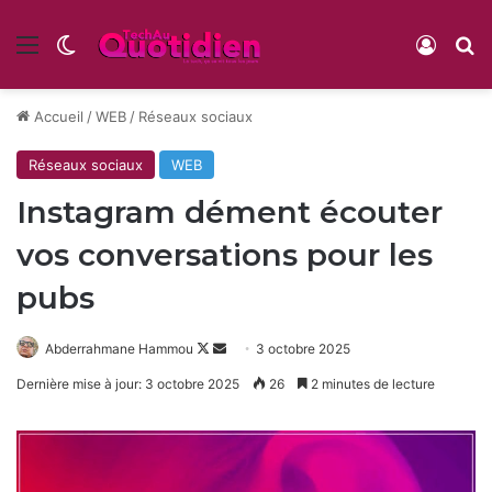
Menu
Switch skin
Conne
R
Accueil
/
WEB
/
Réseaux sociaux
Réseaux sociaux
WEB
Instagram dément écouter
vos conversations pour les
pubs
Follow
Envoyer
Abderrahmane Hammou
3 octobre 2025
on
un
Dernière mise à jour: 3 octobre 2025
26
2 minutes de lecture
X
courriel