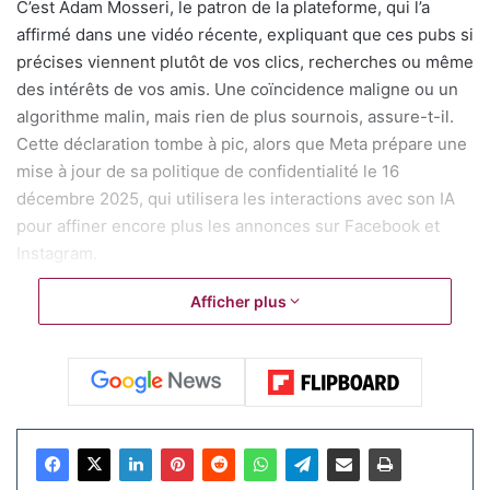
C’est Adam Mosseri, le patron de la plateforme, qui l’a
affirmé dans une vidéo récente, expliquant que ces pubs si
précises viennent plutôt de vos clics, recherches ou même
des intérêts de vos amis. Une coïncidence maligne ou un
algorithme malin, mais rien de plus sournois, assure-t-il.
Cette déclaration tombe à pic, alors que Meta prépare une
mise à jour de sa politique de confidentialité le 16
décembre 2025, qui utilisera les interactions avec son IA
pour affiner encore plus les annonces sur Facebook et
Instagram.
Afficher plus
Ce démenti arrive suite aux doutes sur la vie privée qui
pullulent. Beaucoup d’utilisateurs jurent avoir vu des pubs
sur un produit juste après en avoir parlé à voix haute, sans
l’avoir cherché en ligne. Mosseri balaie ça en rappelant
que le micro allumé draine la batterie et active
un voyant,
des signes impossibles à ignorer
. Pourtant, des
témoignages personnels, comme ceux partagés sur des