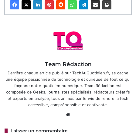
de TikTok et de son application d’édition associée, CapCut,
aux États-Unis, Instagram semble vouloir en profiter et
combler un vide laissé par la concurrence. Mais Edits ne
se contente pas de copier : elle propose des
fonctionnalités qui la distinguent, notamment grâce à
l’intégration de l’intelligence artificielle (IA).
Articles similaires
Team Rédaction
Derrière chaque article publié sur TechAuQuotidien.fr, se cache
Instagram dément écouter vos
une équipe passionnée de technologie et curieuse de tout ce qui
conversations pour les pubs
façonne notre quotidien numérique. Team Rédaction est
3 octobre 2025
composée de Geeks, journalistes spécialisés, rédacteurs créatifs
et experts en analyse, tous animés par l’envie de rendre la tech
accessible, compréhensible et captivante.
Edits mise sur une combinaison de simplicité et de
Website
puissance pour séduire les créateurs. Voici un aperçu des
outils disponibles dès son lancement :
Laisser un commentaire