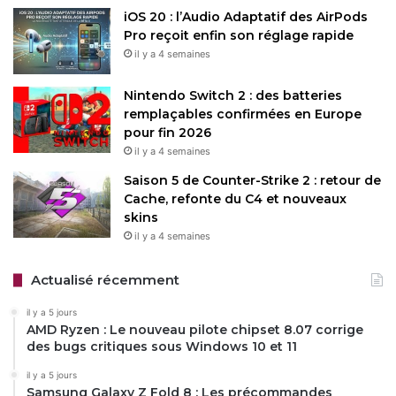
de polices et d’effets sonores pour enrichir vos
iOS 20 : l’Audio Adaptatif des AirPods
montages.
Pro reçoit enfin son réglage rapide
il y a 4 semaines
Adam Mosseri a également laissé entendre que certaines
fonctionnalités IA pourraient devenir payantes à l’avenir, en
Nintendo Switch 2 : des batteries
raison des coûts élevés de calcul. Mais pour l’instant,
remplaçables confirmées en Europe
l’appli est entièrement gratuite, accessible avec votre
pour fin 2026
il y a 4 semaines
compte Instagram.
Saison 5 de Counter-Strike 2 : retour de
L’application est disponible sur l’App Store pour iPhone
Cache, refonte du C4 et nouveaux
skins
(iOS 15.1 ou ultérieur)
par là
et sur le Google Play Store
il y a 4 semaines
pour Android par
ici
. Il suffit de rechercher « Edits, an
Instagram app », de cliquer sur « Installer » et de vous
Actualisé récemment
connecter avec vos identifiants Instagram. L’appli est
légère et optimisée pour une utilisation fluide, même sur
il y a 5 jours
AMD Ryzen : Le nouveau pilote chipset 8.07 corrige
des appareils milieu de gamme.
des bugs critiques sous Windows 10 et 11
il y a 5 jours
Samsung Galaxy Z Fold 8 : Les précommandes