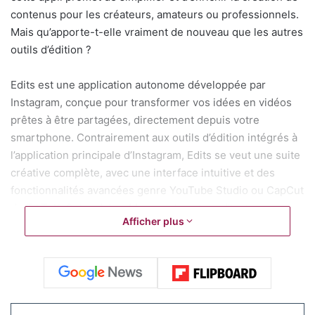
contenus pour les créateurs, amateurs ou professionnels.
Mais qu’apporte-t-elle vraiment de nouveau que les autres
outils d’édition ?
Edits est une application autonome développée par
Instagram, conçue pour transformer vos idées en vidéos
prêtes à être partagées, directement depuis votre
smartphone. Contrairement aux outils d’édition intégrés à
l’application principale d’Instagram, Edits se veut une suite
créative complète, avec une interface intuitive et des
fonctionnalités avancées genre YouTube Studio ou CapCut
de TikToK. Selon Adam Mosseri, le patron d’Instagram,
Afficher plus
l’objectif est clair : proposer aux créateurs un outil puissant
pour produire des contenus de qualité, non seulement
pour Instagram, mais aussi pour d’autres plateformes pour
aller plus loin.
L’appli arrive à un moment ou il y a de l’incertitude autour