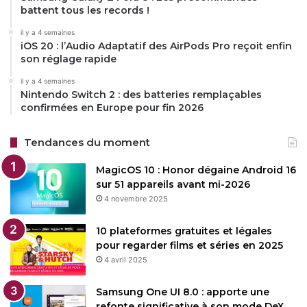
Restez connecté via Google News
battent tous les records !
Suivez-nous pour les dernières mises à jour et guides.
il y a 4 semaines
iOS 20 : l’Audio Adaptatif des AirPods Pro reçoit enfin
son réglage rapide
il y a 4 semaines
Nintendo Switch 2 : des batteries remplaçables
confirmées en Europe pour fin 2026
Edits
Instagram
Tendances du moment
Copy URL
MagicOS 10 : Honor dégaine Android 16
sur 51 appareils avant mi-2026
4 novembre 2025
10 plateformes gratuites et légales
pour regarder films et séries en 2025
4 avril 2025
Samsung One UI 8.0 : apporte une
refonte significative à son mode DeX