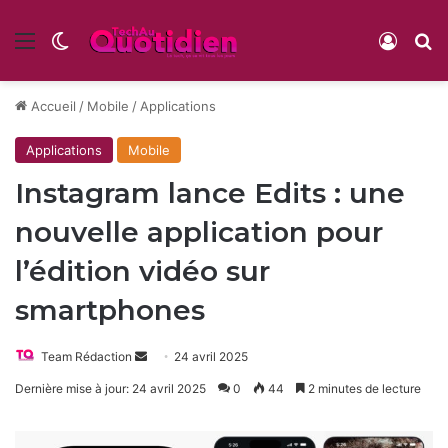
Menu
Switch skin
Conne
R
Accueil
/
Mobile
/
Applications
Applications
Mobile
Instagram lance Edits : une
nouvelle application pour
l’édition vidéo sur
smartphones
Envoyer
Team Rédaction
24 avril 2025
un
Dernière mise à jour: 24 avril 2025
0
44
2 minutes de lecture
courriel