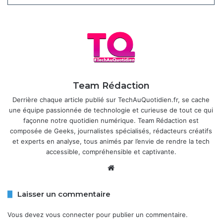
sans contact en Allemagne, où les utilisateurs peuvent
désormais payer en magasin en approchant leur iPhone
d’un terminal compatible Mastercard. Pour l’instant, le
service est limité aux terminaux acceptant Mastercard,
excluant les cartes Visa en raison d’un partenariat exclusif
entre PayPal et Mastercard. Ce déploiement, encore en
phase de test, pourrait s’étendre à d’autres pays
Team Rédaction
européens comme la France et la Belgique dans les mois à
Derrière chaque article publié sur TechAuQuotidien.fr, se cache
venir.
une équipe passionnée de technologie et curieuse de tout ce qui
façonne notre quotidien numérique. Team Rédaction est
PayPal n’est pas le premier à tirer parti de l’ouverture de la
composée de Geeks, journalistes spécialisés, rédacteurs créatifs
puce NFC d’Apple. En décembre 2024, l’application
et experts en analyse, tous animés par l’envie de rendre la tech
accessible, compréhensible et captivante.
norvégienne Vipps a été la première à proposer une
solution de paiement sans contact sur iPhone en Europe.
Website
Cette concurrence accrue reflète l’impact du DMA, qui vise
à favoriser l’innovation et à offrir plus de choix aux
Laisser un commentaire
consommateurs. PayPal cherche à se démarquer en
proposant des offres de cashback avec certains
Vous devez
vous connecter
pour publier un commentaire.