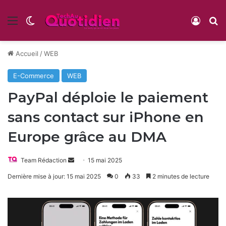
Menu
Switch skin
Conne
R
Accueil
/
WEB
E-Commerce
WEB
PayPal déploie le paiement
sans contact sur iPhone en
Europe grâce au DMA
Envoyer
Team Rédaction
15 mai 2025
un
Dernière mise à jour: 15 mai 2025
0
33
2 minutes de lecture
courriel