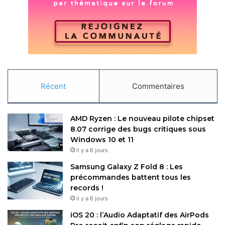
Suivez-nous pour les dernières mises à jour et guides.
Apple Pay
PayPal
Récent
Commentaires
Copy URL
AMD Ryzen : Le nouveau pilote chipset
8.07 corrige des bugs critiques sous
Windows 10 et 11
il y a 6 jours
Samsung Galaxy Z Fold 8 : Les
précommandes battent tous les
records !
il y a 6 jours
iOS 20 : l’Audio Adaptatif des AirPods