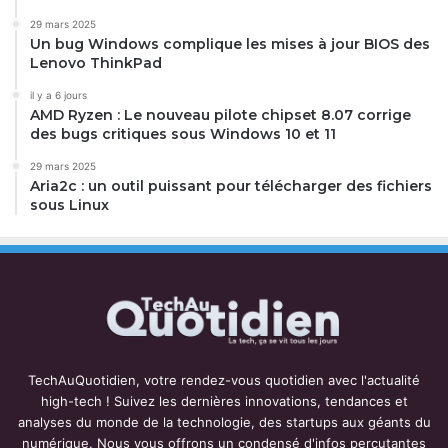
29 mars 2025
Un bug Windows complique les mises à jour BIOS des
Lenovo ThinkPad
il y a 6 jours
AMD Ryzen : Le nouveau pilote chipset 8.07 corrige
des bugs critiques sous Windows 10 et 11
29 mars 2025
Aria2c : un outil puissant pour télécharger des fichiers
sous Linux
TechAuQuotidien, votre rendez-vous quotidien avec l'actualité
high-tech ! Suivez les dernières innovations, tendances et
analyses du monde de la technologie, des startups aux géants du
numérique. Nous vous offrons un condensé d'infos percutantes