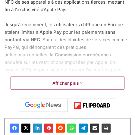
NFC de ses appareils à des applications tierces, mettant
fin à l’exclusivité d’Apple Pay.
Jusqu’à récemment, les utilisateurs d’iPhone en Europe
étaient limités à
Apple Pay
pour les paiements
sans
contact via NFC
. Suite à des plaintes de services comme
PayPal, qui dénonçaient des pratiques
anticoncurrentielles,
la Commission européenne
a
enquêté sur les restrictions imposées par Apple. En
janvier 2024, Apple a accepté d’ouvrir l’accès à sa puce
NFC dans l’Espace économique européen (EEE), qui inclut
Afficher plus
les 27 pays de l’UE ainsi que l’Islande, le Liechtenstein et la
Norvège. Cette décision s’est étendue en août 2024 à
d’autres régions, comme les États-Unis et le Royaume-Uni,
selon un communiqué d’Apple.
Selon le site allemand iPhone Ticker, PayPal a entamé un
déploiement progressif de sa fonctionnalité de paiement