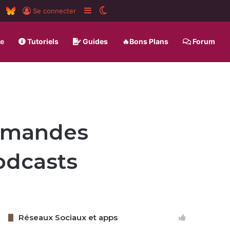
am
board
RSS
BlueSky
Sidebar (barre latérale)
Switch skin
Se connecter
ue
Tutoriels
Guides
🔥Bons Plans
Forum
ommandes
odcasts
Réseaux Sociaux et apps