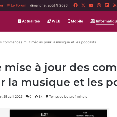
Facebook
X
YouTube
Instagr
Flip
ger
|
💬 Le Forum
dimanche, août 9 2026
Actualités
WEB
Mobile
Informatiq
des commandes multimédias pour la musique et les podcasts
ne mise à jour des c
 la musique et les p
r: 25 avril 2025
0
34
Temps de lecture 1 minute