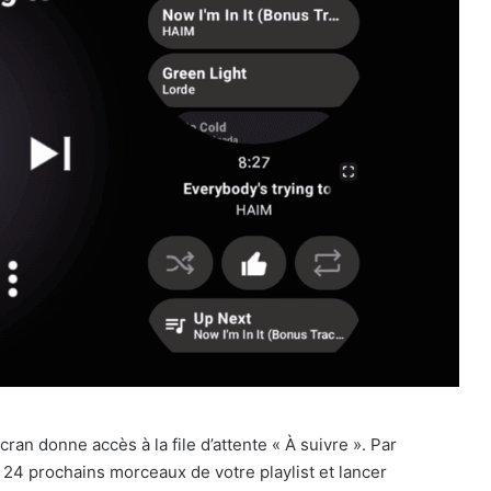
an donne accès à la file d’attente « À suivre ». Par
s 24 prochains morceaux de votre playlist et lancer