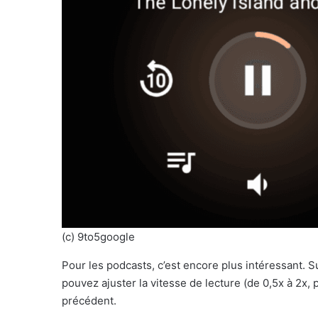
(c) 9to5google
Pour les podcasts, c’est encore plus intéressant.
pouvez ajuster la vitesse de lecture (de 0,5x à 2x, 
précédent.