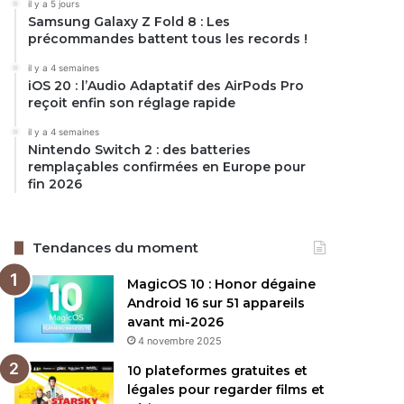
il y a 5 jours
Samsung Galaxy Z Fold 8 : Les
précommandes battent tous les records !
il y a 4 semaines
iOS 20 : l’Audio Adaptatif des AirPods Pro
reçoit enfin son réglage rapide
il y a 4 semaines
Nintendo Switch 2 : des batteries
remplaçables confirmées en Europe pour
fin 2026
Tendances du moment
MagicOS 10 : Honor dégaine
Android 16 sur 51 appareils
avant mi-2026
4 novembre 2025
10 plateformes gratuites et
légales pour regarder films et