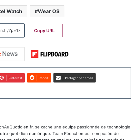
xel Watch
Wear OS
Copy URL
Pinterest
Reddit
Partager par email
TechAuQuotidien.fr, se cache une équipe passionnée de technologie
 notre quotidien numérique. Team Rédaction est composée de
cteurs créatifs et experts en analyse, tous animés par l’envie de