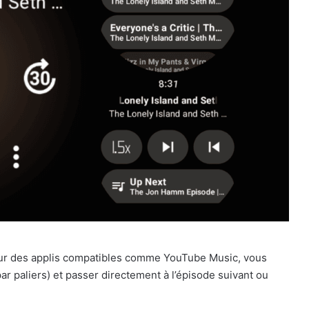
 Sur des applis compatibles comme YouTube Music, vous
par paliers) et passer directement à l’épisode suivant ou