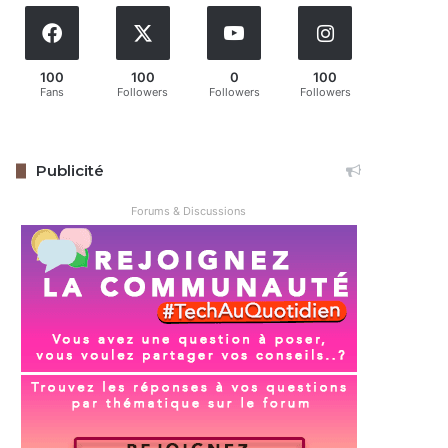
100
100
0
100
Fans
Followers
Followers
Followers
Publicité
Forums & Discussions