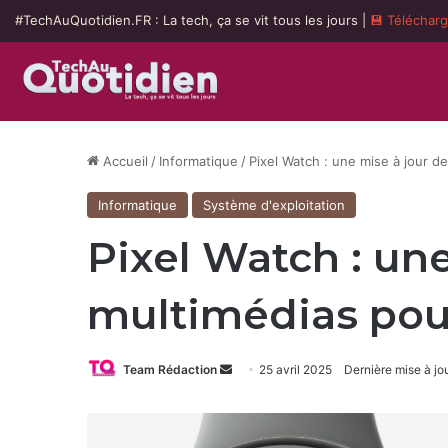
#TechAuQuotidien.FR : La tech, ça se vit tous les jours |
💾 Téléchar
Accueil
/
Informatique
/
Pixel Watch : une mise à jour 
Informatique
Système d'exploitation
Pixel Watch : u
multimédias pour
Envoyer
Team Rédaction
25 avril 2025
Dernière mise à jou
un
courriel