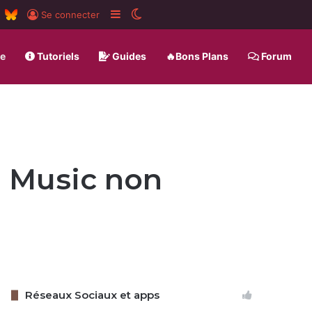
m
board
RSS
BlueSky
Sidebar (barre latérale)
Switch skin
Se connecter
ue
Tutoriels
Guides
🔥Bons Plans
Forum
e Music non
Réseaux Sociaux et apps