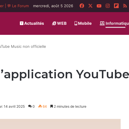
Facebook
X
YouTube
Instagra
Flip
ger
|
💬 Le Forum
mercredi, août 5 2026
Actualités
WEB
Mobile
Informatiq
uTube Music non officielle
l’application YouTub
r: 14 avril 2025
0
64
2 minutes de lecture