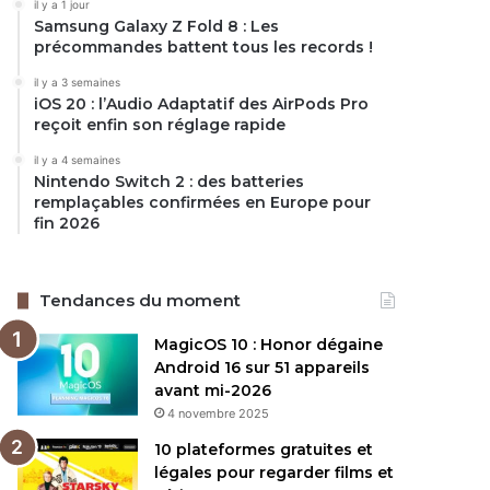
il y a 1 jour
Samsung Galaxy Z Fold 8 : Les
précommandes battent tous les records !
il y a 3 semaines
iOS 20 : l’Audio Adaptatif des AirPods Pro
reçoit enfin son réglage rapide
il y a 4 semaines
Nintendo Switch 2 : des batteries
remplaçables confirmées en Europe pour
fin 2026
Tendances du moment
MagicOS 10 : Honor dégaine
Android 16 sur 51 appareils
avant mi-2026
4 novembre 2025
10 plateformes gratuites et
légales pour regarder films et