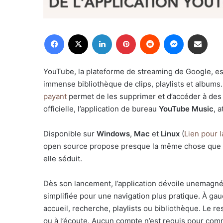
Facebook
X
Linkedin
Pinterest
Reddit
Messenger
Partager par email
YouTube, la plateforme de streaming de Google, es
immense bibliothèque de clips, playlists et albums. 
payant
permet de les supprimer et d’accéder à des 
officielle, l’application de bureau
YouTube Music
, 
Disponible sur
Windows
,
Mac
et
Linux
(
Lien pour l
open source propose presque la même chose que l’ap
elle séduit.
Dès son lancement, l’application dévoile unemagné
simplifiée pour une navigation plus pratique. À ga
accueil, recherche, playlists ou bibliothèque. Le re
ou à l’écoute. Aucun compte n’est requis pour com