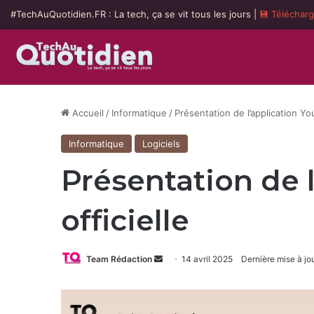
#TechAuQuotidien.FR : La tech, ça se vit tous les jours |
💾 Téléchar
Accueil
/
Informatique
/
Présentation de l’application Yo
Informatique
Logiciels
Présentation de 
officielle
Envoyer
Team Rédaction
14 avril 2025
Dernière mise à jou
un
courriel