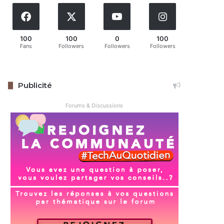
100
100
0
100
Fans
Followers
Followers
Followers
Publicité
Forums & Discussions