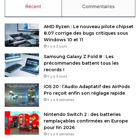
immersion renforcée
Récent
Commentaires
tvOS 26 intègre des profils utilisateurs pour Apple TV et
transforme l’iPhone en micro karaoké avec
Apple Music
AMD Ryzen : Le nouveau pilote chipset
Sing
.
visionOS 26
prend en charge les manettes
8.07 corrige des bugs critiques sous
PlayStation VR2 pour le gaming sur Vision Pro, avec des
Windows 10 et 11
widgets spatiaux ancrés dans l’environnement virtuel et
il y a 3 jours
des
Personas
plus réalistes (cheveux, cils, teint).
Samsung Galaxy Z Fold 8 : Les
précommandes battent tous les
Apple Games et autres
records !
il y a 3 jours
nouveautés
iOS 20 : l’Audio Adaptatif des AirPods
Pro reçoit enfin son réglage rapide
L’app
Apple Games
remplace Game Center, centralisant les
il y a 4 semaines
jeux de l’App Store, Apple Arcade et des fonctionnalités
sociales.
macOS Tahoe 26
intègre l’app
Aperçu
sur
Nintendo Switch 2 : des batteries
iPhone et iPad, tandis que
Raccourcis
devient plus
remplaçables confirmées en Europe
accessible grâce à des automatisations IA générées par
pour fin 2026
il y a 4 semaines
des requêtes en langage naturel. Ces mises à jour,