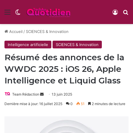
Menu
Switch skin
Conne
R
Accueil
/
SCIENCES & Innovation
Intelligence artificielle
SCIENCES & Innovation
Résumé des annonces de la
WWDC 2025 : iOS 26, Apple
Intelligence et Liquid Glass
Envoyer
Team Rédaction
13 juin 2025
un
Dernière mise à jour: 16 juillet 2025
0
51
2 minutes de lecture
courriel