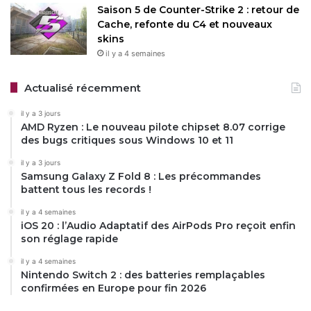
disponibles en bêta pour les développeurs, seront
Saison 5 de Counter-Strike 2 : retour de
déployées cet automne avec les iPhone 17.
Cache, refonte du C4 et nouveaux
skins
il y a 4 semaines
Restez connecté via Google News
Actualisé récemment
Suivez-nous pour les dernières mises à jour et guides.
il y a 3 jours
AMD Ryzen : Le nouveau pilote chipset 8.07 corrige
des bugs critiques sous Windows 10 et 11
il y a 3 jours
Samsung Galaxy Z Fold 8 : Les précommandes
Apple Intelligence
WWDC 2025
battent tous les records !
il y a 4 semaines
iOS 20 : l’Audio Adaptatif des AirPods Pro reçoit enfin
Copy URL
son réglage rapide
il y a 4 semaines
Nintendo Switch 2 : des batteries remplaçables
confirmées en Europe pour fin 2026