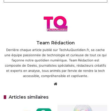
Apple Intelligence : des
progrès en IA
Apple Intelligence s’enrichit avec
Live Translation
pour
des traductions en temps réel via les
AirPods
et
l’app
Traduire
, ainsi qu’un
Framework Foundation
Team Rédaction
Models
permettant aux développeurs d’intégrer l’IA dans
Derrière chaque article publié sur TechAuQuotidien.fr, se cache
leurs applications avec seulement trois lignes de
une équipe passionnée de technologie et curieuse de tout ce qui
code.
Visual Intelligence
analyse désormais le contenu
façonne notre quotidien numérique. Team Rédaction est
affiché à l’écran, comme repérer une veste sur une photo
composée de Geeks, journalistes spécialisés, rédacteurs créatifs
pour suggérer des achats similaires. Cependant, Siri
et experts en analyse, tous animés par l’envie de rendre la tech
accessible, compréhensible et captivante.
déçoit toujours, sans les améliorations contextuelles
promises, et Apple reste en retrait face à la concurrence
Website
(Google Gemini, OpenAI).
Articles similaires
Articles similaires