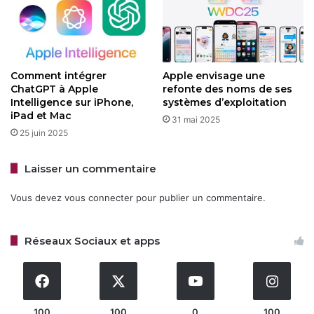
Siri va enfin « voir » ce qui est à l’écran
26 janvier 2026
Apple booste son IA avec GPT-5 pour
Comment intégrer
Apple envisage une
iOS 26, iPadOS 26 et macOS Tahoe
ChatGPT à Apple
refonte des noms de ses
11 août 2025
Intelligence sur iPhone,
systèmes d’exploitation
iPad et Mac
31 mai 2025
25 juin 2025
iOS 26 et iPadOS 26 :
Laisser un commentaire
personnalisation et
Vous devez
vous connecter
pour publier un commentaire.
productivité
iOS 26 et iPadOS 26 optimisent la personnalisation avec
Réseaux Sociaux et apps
des widgets dynamiques et un Spotlight plus puissant
pour des recherches intelligentes. L’
app Téléphone
gère
les appels en attente via IA, et
Continuité
permet de suivre
les notifications iPhone sur Mac. L’iPad se rapproche du
100
100
0
100