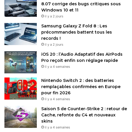
8.07 corrige des bugs critiques sous
Source(s)
Windows 10 et 11
il y a 2 jours
Suomimobili
|
Bloomberg
|
Insider Monkey
Samsung Galaxy Z Fold 8 : Les
précommandes battent tous les
records !
Restez connecté via Google News
il y a 2 jours
Suivez-nous pour les dernières mises à jour et guides.
iOS 20 : l’Audio Adaptatif des AirPods
Pro reçoit enfin son réglage rapide
il y a 4 semaines
Nintendo Switch 2 : des batteries
remplaçables confirmées en Europe
Sony
Sony Xperia
pour fin 2026
il y a 4 semaines
Copy URL
Saison 5 de Counter-Strike 2 : retour de
Cache, refonte du C4 et nouveaux
skins
il y a 4 semaines