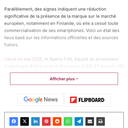
Parallèlement, des signes indiquent une réduction
significative de la présence de la marque sur le marché
européen, notamment en Finlande, où elle a cessé toute
commercialisation de ses smartphones. Voici un état des
lieux basé sur les informations officielles et des sources
fiables.
Lancé en mai 2025
, le Xperia 1 VII, équipé du processeur
Snapdragon 8 Elite et doté d’un écran OLED 6,5 pouces 120
Hz, a rencontré des problèmes graves, notamment des
Afficher plus
redémarrages intempestifs, des arrêts soudains et des
échecs de démarrage. Ces dysfonctionnements, signalés
initialement au Japon, ont conduit Sony à suspendre les
ventes dans plusieurs marchés, dont le Japon, Taiwan,
Hong Kong et Singapour, dès début juillet 2025. Une mise
à jour logicielle (build 71.0.A.2.43) a été déployée pour
tenter de résoudre ces problèmes, mais la cause exacte