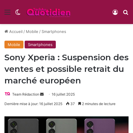
Menu
Switch skin
Conne
R
Accueil
/
Mobile
/
Smartphones
Mobile
Smartphones
Sony Xperia : Suspension des
ventes et possible retrait du
marché européen
Envoyer
Team Rédaction
16 juillet 2025
un
Dernière mise à jour: 16 juillet 2025
37
2 minutes de lecture
courriel