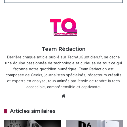
reste indéterminée, laissant planer un doute sur un
éventuel défaut matériel.
Articles similaires
Sony déploie une nouvelle mise à jour
PS5
Team Rédaction
24 octobre 2025
Derrière chaque article publié sur TechAuQuotidien.fr, se cache
Sony révise la PS5 Slim : moins
une équipe passionnée de technologie et curieuse de tout ce qui
façonne notre quotidien numérique. Team Rédaction est
d’espace de stockage, même prix, et
composée de Geeks, journalistes spécialisés, rédacteurs créatifs
des ajustements discrets
et experts en analyse, tous animés par l’envie de rendre la tech
2 octobre 2025
accessible, compréhensible et captivante.
Website
En Europe, Sony réduit drastiquement la distribution de
ses smartphones. En Finlande, le Xperia 1 VII n’a jamais été
Articles similaires
commercialisé, et les modèles précédents ont été retirés
des canaux de vente traditionnels, selon le média