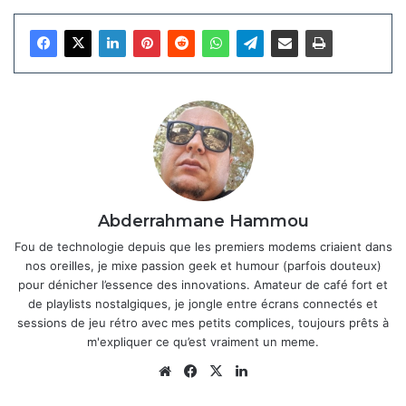
globale. Une incertitude persiste quant à une éventuelle
disponibilité aux États-Unis, bien que le dépôt d’un modèle
auprès de la FCC laisse espérer une sortie limitée.
Articles similaires
Sony déploie une nouvelle mise à jour
PS5
24 octobre 2025
Sony révise la PS5 Slim : moins
Abderrahmane Hammou
d’espace de stockage, même prix, et
Fou de technologie depuis que les premiers modems criaient dans
des ajustements discrets
nos oreilles, je mixe passion geek et humour (parfois douteux)
2 octobre 2025
pour dénicher l’essence des innovations. Amateur de café fort et
de playlists nostalgiques, je jongle entre écrans connectés et
sessions de jeu rétro avec mes petits complices, toujours prêts à
m'expliquer ce qu’est vraiment un meme.
Côté caractéristiques, les rumeurs évoquent
un
Snapdragon 8 Elite
, un écran OLED 6,5 pouces avec un
Website
Facebook
X
Linkedin
possible retour à la résolution 4K, et des améliorations sur