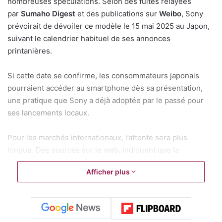
nombreuses spéculations. Selon des fuites relayées
par
Sumaho Digest
et des publications sur
Weibo
, Sony
prévoirait de dévoiler ce modèle le 15 mai 2025 au Japon,
suivant le calendrier habituel de ses annonces
printanières.
Si cette date se confirme, les consommateurs japonais
pourraient accéder au smartphone dès sa présentation,
une pratique que Sony a déjà adoptée par le passé pour
ses lancements locaux.
Pour les marchés internationaux, l’attente sera plus
longue. Des sources sur le web, indiquent que la
commercialisation en Europe, en Asie du Sud-Est et dans
Afficher plus
d’autres régions ne débuterait qu’au troisième trimestre
2025, probablement en juillet. Cette sortie différée s’aligne
avec les stratégies récentes de
Sony
, qui privilégie
souvent son marché domestique avant une expansion