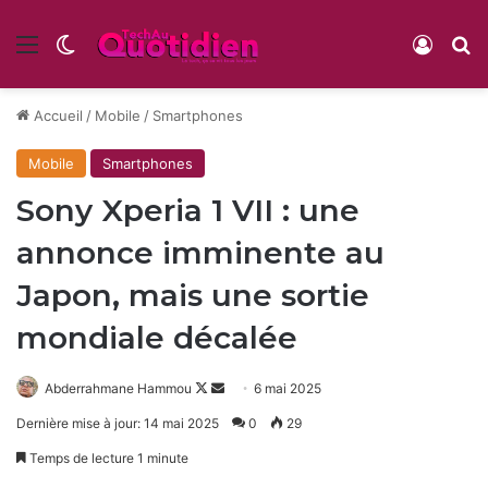
Menu
Switch skin
Conne
R
Accueil
/
Mobile
/
Smartphones
Mobile
Smartphones
Sony Xperia 1 VII : une
annonce imminente au
Japon, mais une sortie
mondiale décalée
Follow
Envoyer
Abderrahmane Hammou
6 mai 2025
on
un
Dernière mise à jour: 14 mai 2025
0
29
X
courriel
Temps de lecture 1 minute