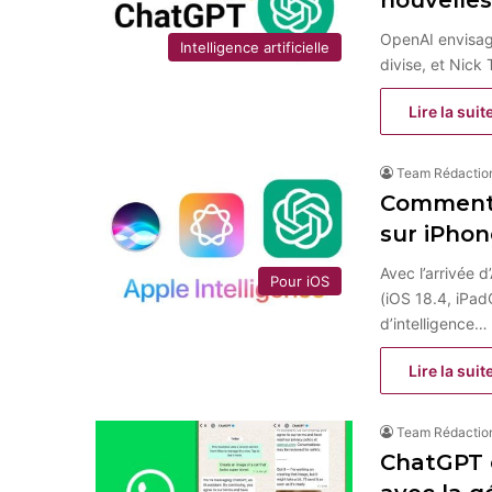
nouvelles
OpenAI envisage
Intelligence artificielle
divise, et Nick
Lire la suit
Team Rédactio
Comment 
sur iPhon
Avec l’arrivée d
Pour iOS
(iOS 18.4, iPad
d’intelligence…
Lire la suit
Team Rédactio
ChatGPT 