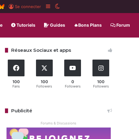
ard
SS
BlueSky
Sidebar (barre latérale)
Switch skin
Se connecter
ue
Tutoriels
Guides
🔥Bons Plans
Forum
Réseaux Sociaux et apps
100
100
0
100
Fans
Followers
Followers
Followers
Publicité
Forums & Discussions