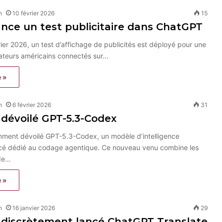
n
10 février 2026
15
nce un test publicitaire dans ChatGPT
rier 2026, un test d’affichage de publicités est déployé pour une
isateurs américains connectés sur…
e »
n
6 février 2026
31
 dévoilé GPT-5.3-Codex
ment dévoilé GPT-5.3-Codex, un modèle d’intelligence
ancé dédié au codage agentique. Ce nouveau venu combine les
de…
e »
n
16 janvier 2026
29
 discrètement lancé ChatGPT Translate