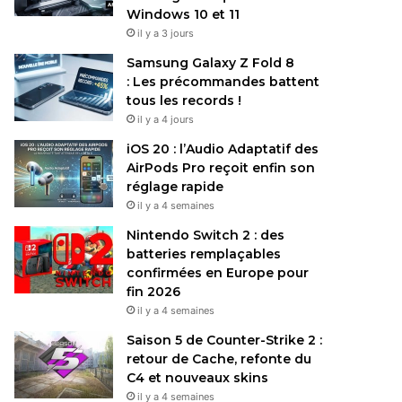
Windows 10 et 11
il y a 3 jours
Samsung Galaxy Z Fold 8
: Les précommandes battent
tous les records !
il y a 4 jours
iOS 20 : l’Audio Adaptatif des
AirPods Pro reçoit enfin son
réglage rapide
il y a 4 semaines
Nintendo Switch 2 : des
batteries remplaçables
confirmées en Europe pour
fin 2026
il y a 4 semaines
Saison 5 de Counter-Strike 2 :
retour de Cache, refonte du
C4 et nouveaux skins
il y a 4 semaines