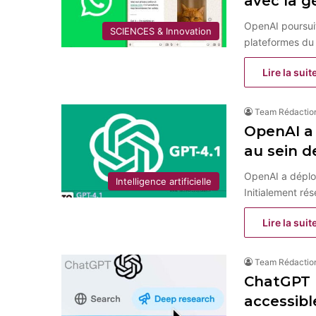
avec la g
OpenAI poursuit 
SCIENCES & Innovation
plateformes du 
Lire la suit
Team Rédactio
OpenAI a
au sein 
OpenAI a déplo
Intelligence artificielle
Initialement ré
Lire la suit
Team Rédactio
ChatGPT 
accessibl