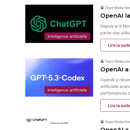
Team Rédactio
OpenAI la
Depuis le 9 fév
partie des util
Intelligence artificielle
Lire la suit
Team Rédactio
OpenAI a
OpenAI a récem
artificielle av
Intelligence artificielle
performances 
Lire la suit
Team Rédactio
OpenAI a