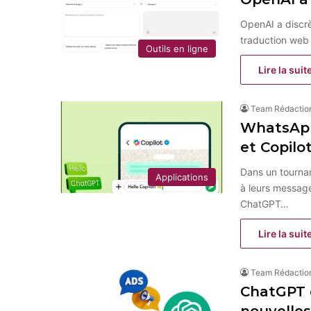
OpenAI a discrè
traduction web
Outils en ligne
Lire la suit
Team Rédactio
WhatsApp
et Copilo
Dans un tournant
Applications
à leurs messag
ChatGPT…
Lire la suit
Team Rédactio
ChatGPT e