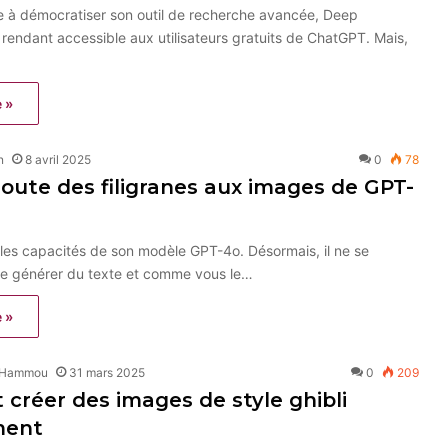
 à démocratiser son outil de recherche avancée, Deep
 rendant accessible aux utilisateurs gratuits de ChatGPT. Mais,
e »
n
8 avril 2025
0
78
oute des filigranes aux images de GPT-
 les capacités de son modèle GPT-4o. Désormais, il ne se
de générer du texte et comme vous le…
e »
 Hammou
31 mars 2025
0
209
réer des images de style ghibli
ment