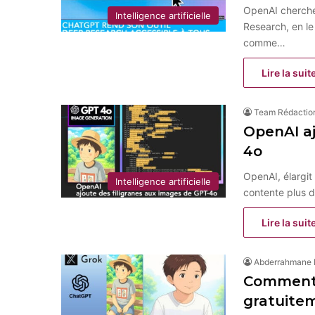
OpenAI cherche
Intelligence artificielle
Research, en le
comme…
Lire la suit
Team Rédactio
OpenAI aj
4o
OpenAI, élargit
Intelligence artificielle
contente plus 
Lire la suit
Abderrahmane
Comment c
gratuite