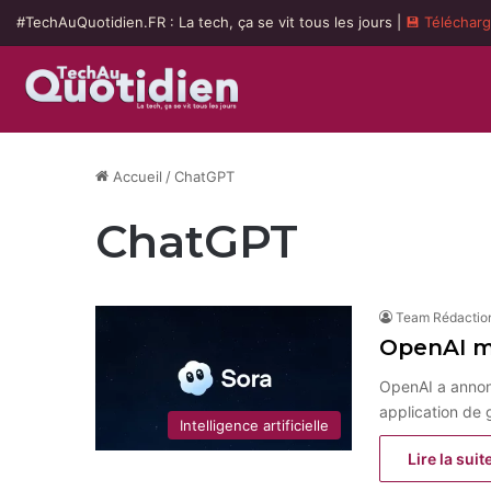
#TechAuQuotidien.FR : La tech, ça se vit tous les jours |
💾 Téléchar
Accueil
/
ChatGPT
ChatGPT
Team Rédactio
OpenAI me
OpenAI a annon
application de 
Intelligence artificielle
Lire la suit