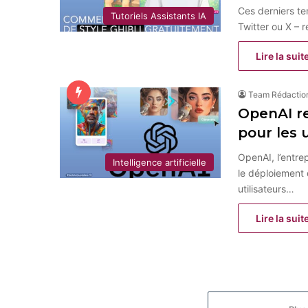
Ces derniers te
Tutoriels Assistants IA
Twitter ou X –
Lire la suit
Team Rédactio
OpenAI re
pour les 
OpenAI, l’entr
Intelligence artificielle
le déploiement 
utilisateurs…
Lire la suit