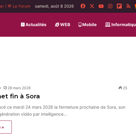
Facebook
X
YouTube
Instagram
Flipbo
R
ger
|
💬 Le Forum
samedi, août 8 2026
Actualités
WEB
Mobile
Informatiq
n
28 mars 2026
25
t fin à Sora
cé ce mardi 24 mars 2026 la fermeture prochaine de Sora, son
génération vidéo par intelligence…
e »