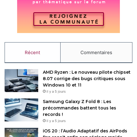
Copy URL
Récent
Commentaires
AMD Ryzen : Le nouveau pilote chipset
8.07 corrige des bugs critiques sous
Windows 10 et 11
il y a 5 jours
Samsung Galaxy Z Fold 8 : Les
précommandes battent tous les
records !
il y a 5 jours
iOS 20 : l’Audio Adaptatif des AirPods