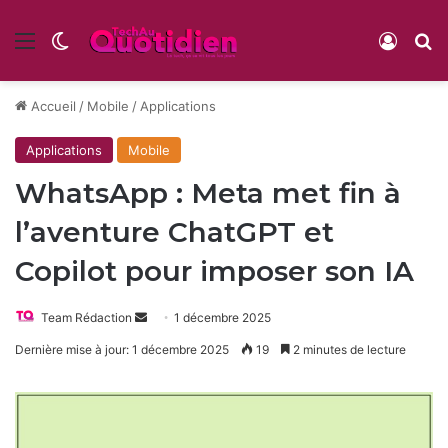
Menu
Switch skin
Conne
R
Accueil
/
Mobile
/
Applications
Applications
Mobile
WhatsApp : Meta met fin à
l’aventure ChatGPT et
Copilot pour imposer son IA
Envoyer
Team Rédaction
1 décembre 2025
un
Dernière mise à jour: 1 décembre 2025
19
2 minutes de lecture
courriel