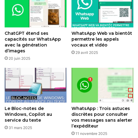
OpenAI et Microsoft n’ont pas tardé à réagir. L’éditeur de
ChatGPT a exprimé sa “déception” face à cette
ChatGPT étend ses
WhatsApp Web va bientôt
interdiction, invitant les utilisateurs à migrer vers son
capacités sur WhatsApp
permettre les appels
application dédiée et à exporter leurs historiques de
avec la génération
vocaux et vidéo
discussions pour préserver la continuité. De son côté,
d’images
29 avril 2025
Microsoft conseille à ses abonnés Copilot de procéder de
20 juin 2025
même, tout en rappelant que l’outil reste accessible via
d’autres canaux comme les navigateurs ou les apps
mobiles.
Pour les entreprises, l’impact pourrait être plus tangible,
avec des outils de support client contraints à une
Le Bloc-notes de
WhatsApp : Trois astuces
reconversion rapide vers des alternatives conformes. Les
Windows, Copilot au
discrètes pour consulter
utilisateurs grand public, eux, perdront en polyvalence au
service du texte
vos messages sans alerter
l’expéditeur
profit d’une expérience unifiée sous Meta AI, qui bien que
31 mars 2025
11 novembre 2025
performant, suscite encore des réserves sur sa