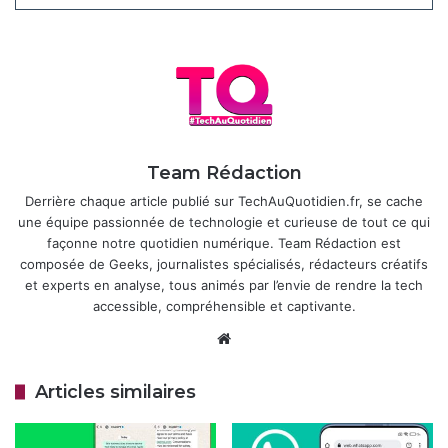
pertinentes”, a expliqué un porte-parole de Meta,
soulignant ainsi une volonté de préserver l’intégrité
commerciale de la plateforme. Cette restriction n’est pas
anodine : elle reflète une stratégie plus large de
consolidation autour de ses propres technologies, alors
que Meta AI gagne du terrain avec des mises à jour
récentes intégrant des fonctionnalités multimodales
Team Rédaction
comme la génération d’images.
Derrière chaque article publié sur TechAuQuotidien.fr, se cache
une équipe passionnée de technologie et curieuse de tout ce qui
Articles similaires
façonne notre quotidien numérique. Team Rédaction est
composée de Geeks, journalistes spécialisés, rédacteurs créatifs
WhatsApp : nouvelles fonctions IA,
et experts en analyse, tous animés par l’envie de rendre la tech
double compte sur iOS et transfert de
accessible, compréhensible et captivante.
discussions simplifié
Website
30 mars 2026
Articles similaires
OpenAI met fin à Sora
28 mars 2026