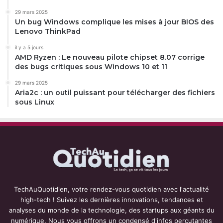
29 mars 2025
Un bug Windows complique les mises à jour BIOS des
Lenovo ThinkPad
il y a 5 jours
AMD Ryzen : Le nouveau pilote chipset 8.07 corrige
des bugs critiques sous Windows 10 et 11
29 mars 2025
Aria2c : un outil puissant pour télécharger des fichiers
sous Linux
TechAuQuotidien, votre rendez-vous quotidien avec l'actualité
high-tech ! Suivez les dernières innovations, tendances et
analyses du monde de la technologie, des startups aux géants du
numérique. Nous vous offrons un condensé d'infos percutantes