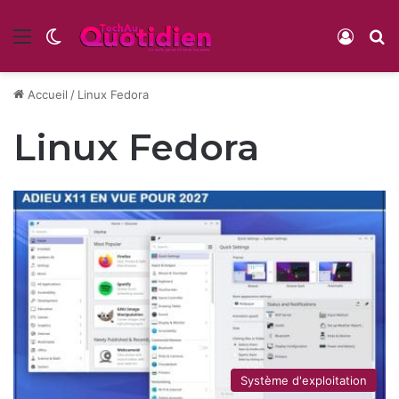
Menu
Switch skin
Conne
R
Accueil
/
Linux Fedora
Linux Fedora
Système d'exploitation