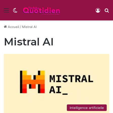
Menu
Switch skin
Conne
R
Accueil
/
Mistral AI
Mistral AI
Intelligence artificielle