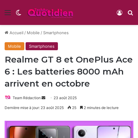
Menu
Switch skin
Conne
R
Accueil
/
Mobile
/
Smartphones
Mobile
Smartphones
Realme GT 8 et OnePlus Ace
6 : Les batteries 8000 mAh
arrivent en octobre
Envoyer
Team Rédaction
23 août 2025
un
Dernière mise à jour: 23 août 2025
25
2 minutes de lecture
courriel