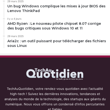
29 mars 2025
Un bug Windows complique les mises à jour BIOS des
Lenovo ThinkPad
il y a 4 jours
AMD Ryzen : Le nouveau pilote chipset 8.07 corrige
des bugs critiques sous Windows 10 et 11
29 mars 2025
Aria2c : un outil puissant pour télécharger des fichiers
sous Linux
TechAuQuotidien, votre rendez-vous quotidien avec l'actualité
high-tech ! Suivez les dernières innovations, tendances et
analyses du monde de la technologie, des startups aux géants du
numérique. Nous vous offrons un condensé d'infos percutantes
et fiables