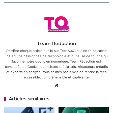
suivre cette voie, tout en y ajoutant leur touche.
Articles similaires
OnePlus Pad 3 : la tablette haut de
gamme est maintenant disponible à
l’achat
Team Rédaction
18 avril 2026
Derrière chaque article publié sur TechAuQuotidien.fr, se cache
OnePlus Pad 3 Pro et Pad Mini : deux
une équipe passionnée de technologie et curieuse de tout ce qui
nouvelles tablettes en préparation
façonne notre quotidien numérique. Team Rédaction est
composée de Geeks, journalistes spécialisés, rédacteurs créatifs
pour élargir l’offre Android
et experts en analyse, tous animés par l’envie de rendre la tech
18 mars 2026
accessible, compréhensible et captivante.
Website
Mais une batterie aussi imposante pose des défis. Une
telle capacité signifie souvent un appareil plus épais ou
Articles similaires
plus lourd, ce qui pourrait rebuter ceux qui privilégient un
design fin et léger. Pour contrer cela, les deux marques