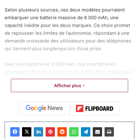
Selon plusieurs sources, ces deux modèles pourraient
embarquer une batterie massive de 8 000 mAh, une
capacité inédite pour les deux marques. Ce choix promet
de repousser les limites de l’autonomie, répondant à une
demande croissante des utilisateurs pour des téléphones
qui tiennent plus longtemps loin d’une prise.
Avec une batterie de 8 000 mAh, ces smartphones
pourraient offrir deux à trois jours d’utilisation, même pour
les utilisateurs intensifs comme les gamers ou les
Afficher plus
professionnels en déplacement. Là où la plupart des
flagships actuels, équipés de batteries autour de 5 000 à 6
000 mAh, peinent à dépasser une journée et demie, cette
capacité pourrait changer la donne. Par exemple, le
Honor
Power
, pionnier avec une batterie similaire, a déjà prouvé
qu’une telle autonomie est possible sans sacrifier les
performances. Realme et OnePlus semblent donc prêts à