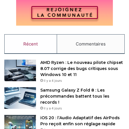
Restez connecté via Google News
Suivez-nous pour les dernières mises à jour et guides.
Récent
Commentaires
OnePlus
Realme
AMD Ryzen : Le nouveau pilote chipset
8.07 corrige des bugs critiques sous
Copy URL
Windows 10 et 11
il y a 4 jours
Samsung Galaxy Z Fold 8 : Les
précommandes battent tous les
records !
il y a 4 jours
iOS 20 : l’Audio Adaptatif des AirPods
Pro reçoit enfin son réglage rapide