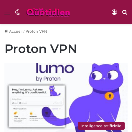
Menu
Switch skin
Conne
R
Accueil
/
Proton VPN
Proton VPN
Intelligence artificielle