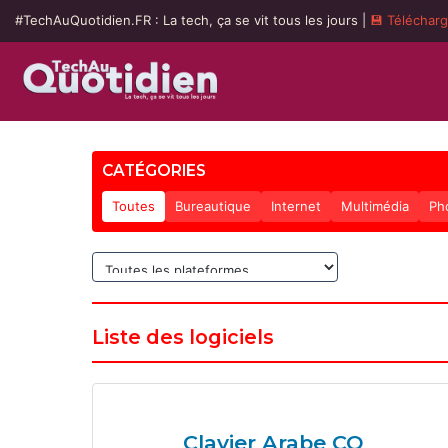
#TechAuQuotidien.FR : La tech, ça se vit tous les jours |
💾 Téléchar
CATÉGORIES
Toutes
Bureautique
Internet
Multimédia
Ph
Liste des logiciels
Clavier Arabe CO