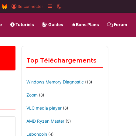
m
board
RSS
BlueSky
Sidebar (barre latérale)
Switch skin
Se connecter
e
Tutoriels
Guides
🔥Bons Plans
Forum
Top Téléchargements
Windows Memory Diagnostic
(13)
Zoom
(8)
VLC media player
(6)
AMD Ryzen Master
(5)
Leboncoin
(4)