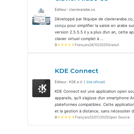
Éditeur : clavierarabe.co
Développé par l’équipe de clavierarabe.co,
conçu pour simplifier la saisie en arabe s
version 2.5.5.5 il y a plus d’un an, cette a
clavier virtuel complet à …
0
☆☆☆☆☆
Français
26/10/2025
Gratuit
KDE Connect
Éditeur : KDE e.V. (
)
Site officiel
KDE Connect est une application open sourc
appareils, qu’il s’agisse d’un smartphone
plateformes compatibles. Cette applicati
et la gestion à distance, sans nécessiter
0
☆☆☆☆☆
Français
25/07/2025
Open Source