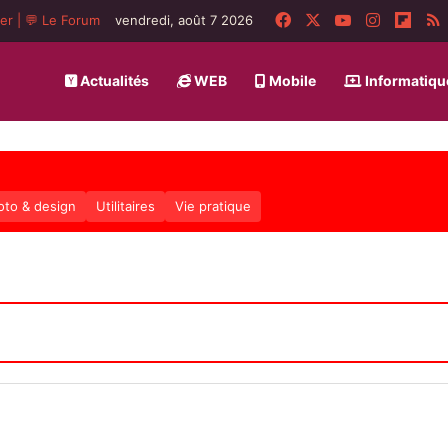
Facebook
X
YouTube
Instagra
Flip
ger
|
💬 Le Forum
vendredi, août 7 2026
Actualités
WEB
Mobile
Informatiqu
oto & design
Utilitaires
Vie pratique