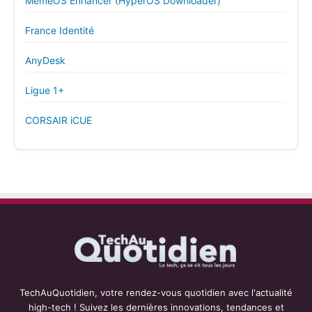
MemeOS Enhancer (HyperOS Downloader)
France Identité
AnyDesk
Ligue 1+
CORSAIR iCUE
TechAuQuotidien, votre rendez-vous quotidien avec l'actualité
high-tech ! Suivez les dernières innovations, tendances et