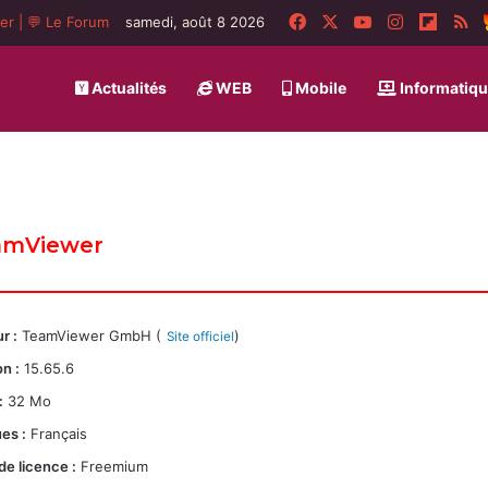
Facebook
X
YouTube
Instagram
Flipbo
R
ger
|
💬 Le Forum
samedi, août 8 2026
Actualités
WEB
Mobile
Informatiq
amViewer
r :
TeamViewer GmbH (
)
Site officiel
n :
15.65.6
:
32 Mo
es :
Français
de licence :
Freemium