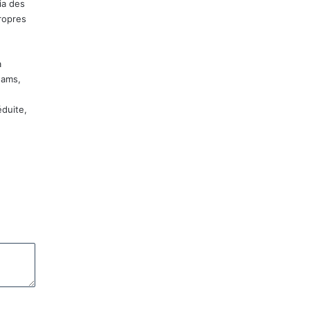
ia des
ropres
a
eams,
éduite,