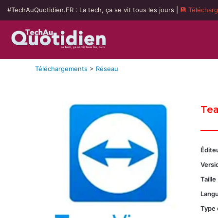
#TechAuQuotidien.FR : La tech, ça se vit tous les jours |
💾 Téléchar
Téléchargements
>
Réseau
Te
Éditeu
Versio
Taille 
Langu
Type 