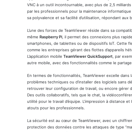
VNC à un outil incontournable, avec plus de 2,5 milliards d
par les professionnels pour la maintenance informatique
sa polyvalence et sa facilité d’utilisation, répondant aux 
L’une des forces de TeamViewer réside dans sa compatib
même
Raspberry Pi
, il permet des connexions plus rapides
smartphones, de tablettes ou de dispositifs IoT. Cette f
comme les entreprises gérant des flottes d’appareils hét
L’application mobile
TeamViewer QuickSupport
, par exem
autre mobile, avec des fonctionnalités comme le partage d
En termes de fonctionnalités, TeamViewer excelle dans l
problèmes techniques ou d’installer des logiciels sans d
retrouver leur configuration de travail, ou encore gérer
Des outils collaboratifs, tels que le chat, la vidéoconfér
utilité pour le travail d’équipe. L’impression à distance e
atouts pour les professionnels.
La sécurité est au cœur de TeamViewer, avec un chiffrem
protection des données contre les attaques de type “man-