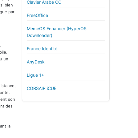
Clavier Arabe CO
si bien
ngue par
FreeOffice
MemeOS Enhancer (HyperOS
Downloader)
,
France Identité
ile.
ou un
AnyDesk
Ligue 1+
distance,
CORSAIR iCUE
vente.
cent son
ent des
ant la