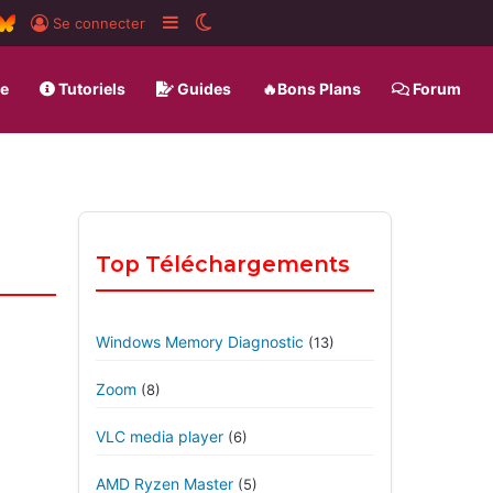
ard
SS
BlueSky
Sidebar (barre latérale)
Switch skin
Se connecter
ue
Tutoriels
Guides
🔥Bons Plans
Forum
Top Téléchargements
Windows Memory Diagnostic
(13)
Zoom
(8)
VLC media player
(6)
AMD Ryzen Master
(5)