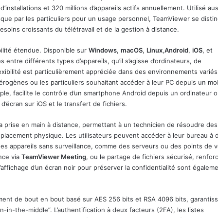
’installations et 320 millions d’appareils actifs annuellement. Utilisé aus
 que par les particuliers pour un usage personnel, TeamViewer se disti
besoins croissants du télétravail et de la gestion à distance.
ilité étendue. Disponible sur
Windows
,
macOS
,
Linux
,
Android
,
iOS
, et
 entre différents types d’appareils, qu’il s’agisse d’ordinateurs, de
lexibilité est particulièrement appréciée dans des environnements variés
érogènes ou les particuliers souhaitant accéder à leur PC depuis un mob
ple, facilite le contrôle d’un smartphone Android depuis un ordinateur 
’écran sur iOS et le transfert de fichiers.
a prise en main à distance, permettant à un technicien de résoudre des
éplacement physique. Les utilisateurs peuvent accéder à leur bureau à 
 des appareils sans surveillance, comme des serveurs ou des points de 
ence via
TeamViewer Meeting
, ou le partage de fichiers sécurisé, renfor
t l’affichage d’un écran noir pour préserver la confidentialité sont égalem
ent de bout en bout basé sur AES 256 bits et RSA 4096 bits, garantiss
in-the-middle”. L’authentification à deux facteurs (2FA), les listes